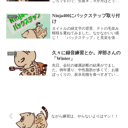
ごろですので、生後８，９か月ほどで
す。 今日も元気にテトとじゃれ合って
います！テトの下痢ピーは、いつの間に
か改善 多頭飼いの影響なのか、先住猫
Ninja400にバックステップ取り付
旧日記
のテトが、１１月ごろから１...
け
タイトルの緑文字の背景、テトの毛並み
模様を重ねてみました。なかなかいい感
じ！ 「バックステップ」と見栄を張っ
たタイトルですが、実際はベビーフェイ
スの「セットバックプレート」です。
本来バックステップは５万円程度で位置
久々に録音練習とか。岸部さんの
旧日記
の調整ができる代物ですが...
「Winter」
先日、会社の健康診断の結果がでまし
た。例年通り、中性脂肪が多くて、お腹
ぽっくりの、炭水化物を食べすぎている
よね～という結果でしたが、若干気にな
る数値の変動が・・・ 赤血球の数が。
年々減ってきている！ 基準値内です
が、１０年前ぐらいは、５１０...
ながら練習は、やらないよりはマシ！！