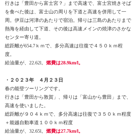
行きは「豊田から富士宮？」まで高速で、富士宮焼きそば
を食べた後は、富士山の周りを下道と高速を併用して一
周。伊豆は河津のあたりで宿泊。帰りは三島のあたりまで
熱海を経由して下道、その後は高速メインの焼津のさかな
センター寄り道。
総距離が654.7ｋｍで、多分高速は往復で４５０ｋｍ程
度。
給油量が、22.62l。
燃費は28.9km/l。
・２０２３年 ４月２３日
春の能登ツーリングです。
行きは「豊田から敦賀」、帰りは「富山から豊田」まで、
高速を使いました。
総距離が９０４ｋｍで、多分高速は往復で３５０ｋｍ程度
＋能越自動車道１００ｋｍ程度
給油量が、32.65l。
燃費は27.7km/l。