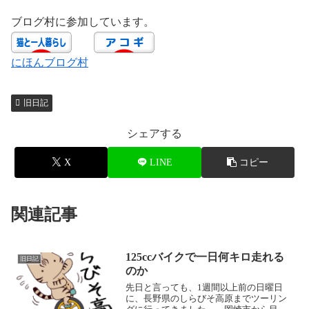
ブログ村に参加しています。
にほんブログ村
旧日記
シェアする
X
LINE
コピー
関連記事
125ccバイクで一日何キロ走れる
旧日記
のか
先日と言っても、1週間以上前の日曜日
に、長野県のしらびそ高原までツーリン