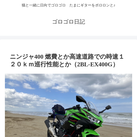
猫と一緒に日向でゴロゴロ たまにギターをポロロンと♪
ゴロゴロ日記
ニンジャ400 燃費とか高速道路での時速１
２０ｋｍ巡行性能とか（2BL-EX400G）