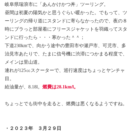
岐阜県瑞浪市に「あんかけかつ丼」ツーリング。
昼間は初夏の陽気かと思うぐらい暖かった。でもって、ツ
ーリングの帰り道にスタンドに寄らなかったので、夜の８
時にブラっと部屋着にフリースジャケットを羽織ってスタ
ンドに行ったら・・・寒かった＾＾；
下道230kmで、向かう途中の豊田市や瀬戸市、可児市、多
治見市あたりで、たまに信号機に渋滞につかまる程度で、
メインは里山道。
連れが125㏄スクーターで、巡行速度はちょっとヤンチャ
目。
給油量が、8.18l。
燃費は28.1km/l。
ちょっとでも街中を走ると、燃費は悪くなるようですね。
・２０２３年 ３月２９日