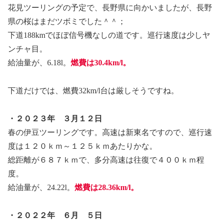
花見ツーリングの予定で、長野県に向かいましたが、長野
県の桜はまだツボミでした＾＾；
下道188kmでほぼ信号機なしの道です。巡行速度は少しヤ
ンチャ目。
給油量が、6.18l。
燃費は30.4km/l。
下道だけでは、燃費32km/l台は厳しそうですね。
・２０２３年 ３月１２日
春の伊豆ツーリングです。高速は新東名ですので、巡行速
度は１２０ｋｍ～１２５ｋｍあたりかな。
総距離が６８７ｋｍで、多分高速は往復で４００ｋｍ程
度。
給油量が、24.22l。
燃費は28.36km/l。
・２０２２年 ６月 ５日