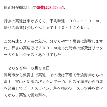
総距離が902.1kmで
燃費は28.99
km/l。
行きの高速は車が多くて、平均時速１００～１１０ｋｍ。
帰りの高速は少しやんちゃで１１０～１２０ｋｍ。
この時速１０ｋｍの差が、分かりやすく燃費に影響します
ね。行きの高速ほぼ３００ｋｍ走った時点の燃費はリッタ
ー３０ｋｍジャストあたりでした。
・２０２５年 ６月３０日
岡崎市から敦賀まで高速、その後は下道で千浜海岸からの
富山、富山と新潟の堺ぐらいで一泊。ヒスイ海岸から白馬
を経由してビーナスライン、駒ケ根のソースカツ丼を食べ
てから、高速で愛知県へ。