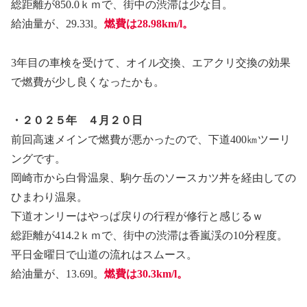
総距離が850.0ｋｍで、街中の渋滞は少な目。
給油量が、29.33l。
燃費は28.98km/l。
3年目の車検を受けて、オイル交換、エアクリ交換の効果
で燃費が少し良くなったかも。
・２０２５年 ４月２０日
前回高速メインで燃費が悪かったので、下道400㎞ツーリ
ングです。
岡崎市から白骨温泉、駒ケ岳のソースカツ丼を経由しての
ひまわり温泉。
下道オンリーはやっぱ戻りの行程が修行と感じるｗ
総距離が414.2ｋｍで、街中の渋滞は香嵐渓の10分程度。
平日金曜日で山道の流れはスムース。
給油量が、13.69l。
燃費は30.3km/l。