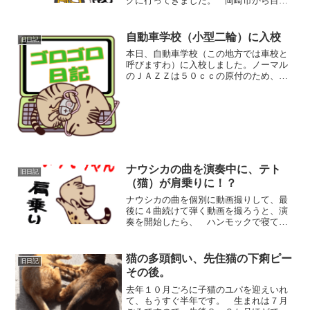
グに行ってきました。 岡崎市から目的
地まで約１５０ｋｍ、グーグル先生の下
道ナビで４時間の距離でした。125ccバイ
クで可能な一日の走行距離 しらびそ高
自動車学校（小型二輪）に入校
旧日記
原に行った日は、朝...
本日、自動車学校（この地方では車校と
呼びますわ）に入校しました。ノーマル
のＪＡＺＺは５０ｃｃの原付のため、普
通自動車の免許で乗れるのですが、今後
のカスタムのために普通自動二輪免許
（小型限定）（１２５ｃｃ以下）をとり
ま～す。はたして８８ｃｃエ...
ナウシカの曲を演奏中に、テト
旧日記
（猫）が肩乗りに！？
ナウシカの曲を個別に動画撮りして、最
後に４曲続けて弾く動画を撮ろうと、演
奏を開始したら、 ハンモックで寝てい
たテトが、動き出して、かまってちゃん
モードに。 普段は足首を甘噛み攻撃し
て、演奏を中断する羽目になりますが、
猫の多頭飼い、先住猫の下痢ピー
旧日記
今回は弦にちょっかいを出...
その後。
去年１０月ごろに子猫のユパを迎えいれ
て、もうすぐ半年です。 生まれは７月