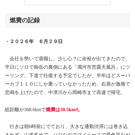
燃費の記録
・２０２６年 ６月２９日
会社を勢いで退職し、少し心？に余裕が出てきたので、
平日にソロで御岳の裏側にある「濁河市営露天風呂」にツ
ーリング。下道で往復する予定でしたが、半年ほどスーパ
ーカブ１１０にしか乗っていなかったため、右肩が激痛で
悲鳴を上げたので、中津川から岡崎市まで高速で帰宅。
総距離が368.6kmで
燃費は30.5
km/l。
行きは朝6時前にでており、大きな通勤渋滞には巻き込
まれず。山道多めで、ソロなのでマイペースで景色見なが