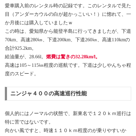
愛車購入前のレンタル時の記録です。このレンタルで見た
目（アンダーカウルの白が超かっこいい！）に惚れて、一
か月後には購入していましたｗ
この時は、愛知県から能登半島に行ってきましたが、下道
70km、高速280㎞、下道200km、下道260㎞、高速110kmの
合計925.2km。
給油量が、28.66l。
燃費は驚きの32.28km/l。
高速は105～115㎞程度の巡航です。下道は少しやんちゃ程
度のスピード。
ニンジャ４００の高速巡行性能
個人的にはノーマルの状態で、新東名で１２０ｋｍ巡行は
特に苦ではないです。
向かい風ですと、時速１１０ｋｍ程度のが乗りやすいか