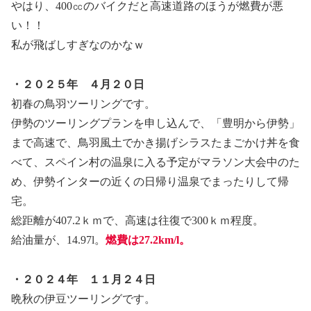
やはり、400㏄のバイクだと高速道路のほうが燃費が悪
い！！
私が飛ばしすぎなのかなｗ
・２０２５年 ４月２０日
初春の鳥羽ツーリングです。
伊勢のツーリングプランを申し込んで、「豊明から伊勢」
まで高速で、鳥羽風土でかき揚げシラスたまごかけ丼を食
べて、スペイン村の温泉に入る予定がマラソン大会中のた
め、伊勢インターの近くの日帰り温泉でまったりして帰
宅。
総距離が407.2ｋｍで、高速は往復で300ｋｍ程度。
給油量が、14.97l。
燃費は27.2km/l。
・２０２４年 １１月２４日
晩秋の伊豆ツーリングです。