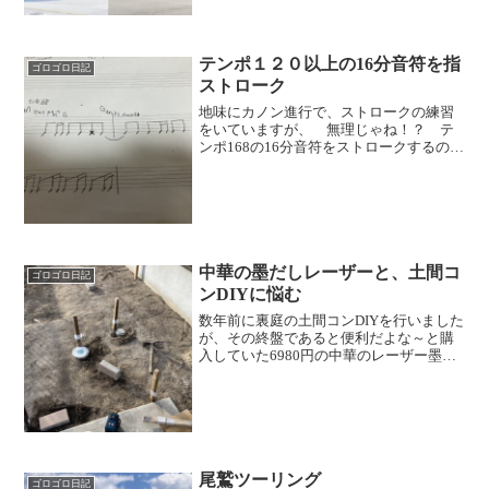
来社会のデザイン」とい...
テンポ１２０以上の16分音符を指
ゴロゴロ日記
ストローク
地味にカノン進行で、ストロークの練習
をいていますが、 無理じゃね！？ テ
ンポ168の16分音符をストロークするの＞
＜； テンポ１０４なら、練習を繰り返
せばリズム通りに弾けそうですが、テン
ポ１２０にしたら、 もう、完全にメト
ロノームに合わない...
中華の墨だしレーザーと、土間コ
ゴロゴロ日記
ンDIYに悩む
数年前に裏庭の土間コンDIYを行いました
が、その終盤であると便利だよな～と購
入していた6980円の中華のレーザー墨出
し器を昼の3時ごろにお外で実践。 やっ
ぱり値段なりですな～。家の中ではくっ
きりとしたラインが部屋一面に広がって
いたのですが、...
尾鷲ツーリング
ゴロゴロ日記