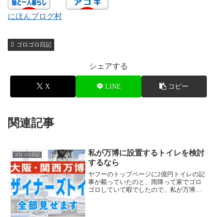
にほんブログ村
ゴロゴロ日記
シェアする
X
LINE
コピー
関連記事
私が万博に設置するトイレを検討
ゴロゴロ日記
するなら
ヤフーのトップページに2億円トイレの記
事が載っていたのと、雨降って家でゴロ
ゴロしていて暇でしたので、私が万博運
営のトイレ担当者？だったらこうするか
なというのを書いてみます。デザイナー
トイレの案はほぼボツ 「いのち輝く未