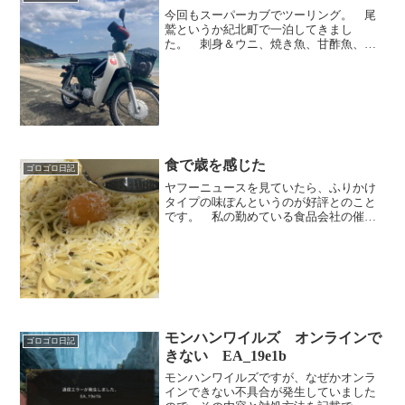
今回もスーパーカブでツーリング。 尾
鷲というか紀北町で一泊してきまし
た。 刺身＆ウニ、焼き魚、甘酢魚、天
ぷら、ミニ鍋、牛筋煮物・・・、晩ご飯
超豪勢！！ ちなみに私はウニ苦手なの
で、４分の３はツーリング仲間の口へ＾
＾； ウニ苦手なのは、磯の香...
食で歳を感じた
ゴロゴロ日記
ヤフーニュースを見ていたら、ふりかけ
タイプの味ぽんというのが好評とのこと
です。 私の勤めている食品会社の催し
ものでも、固形チーズみたいにブロック
に固めた調味料を、その場で削りながら
で振りかけると、見た目とか楽しさと
か、味の濃さとかを楽しめる...
モンハンワイルズ オンラインで
ゴロゴロ日記
きない EA_19e1b
モンハンワイルズですが、なぜかオンラ
インできない不具合が発生していました