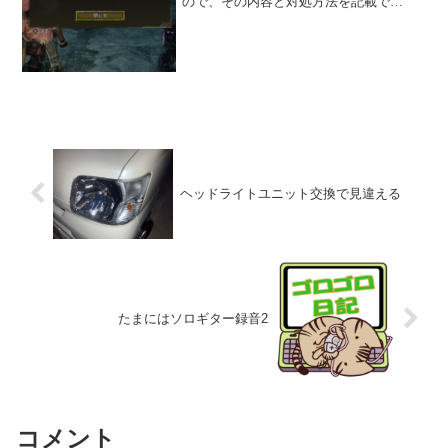
ので、その内容と対処方法を記載で
す。 内容 2025年3月14日（金）及び
15日（土） 夜に遊ぼうと思ったら、オ
ンライン（ロビー）に入れなかった。
14日金曜日、今日は...
ヘッドライトユニット交換で見違える
たまにはソロギター録音2
コメント