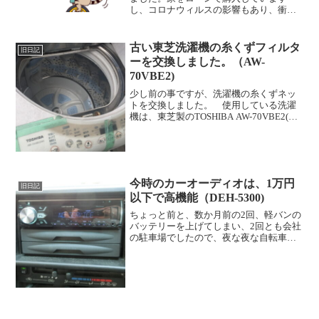
し、コロナウィルスの影響もあり、衝動
買いで中型バイクを買うことは当分先に
なった感じです。 とまあ、当初の予定
通り、今年はレンタルバイクで色んなバ
古い東芝洗濯機の糸くずフィルタ
旧日記
イクを乗って、今後の購入...
ーを交換しました。（AW-
70VBE2)
少し前の事ですが、洗濯機の糸くずネッ
トを交換しました。 使用している洗濯
機は、東芝製のTOSHIBA AW-70VBE2(W)
です。もともとは会社のパートの娘さん
の家に会ったもので、その方が海外出張
に行くことになって、うちのボロアパー
トにや...
今時のカーオーディオは、1万円
旧日記
以下で高機能（DEH-5300)
ちょっと前と、数か月前の2回、軽バンの
バッテリーを上げてしまい、2回とも会社
の駐車場でしたので、夜な夜な自転車で
帰ったことがありました。直接の原因
は、ヘッドライトの消し忘れなのです
が、ヘッドライト消し忘れブザーが鳴ら
なくなっていたのも原因で...