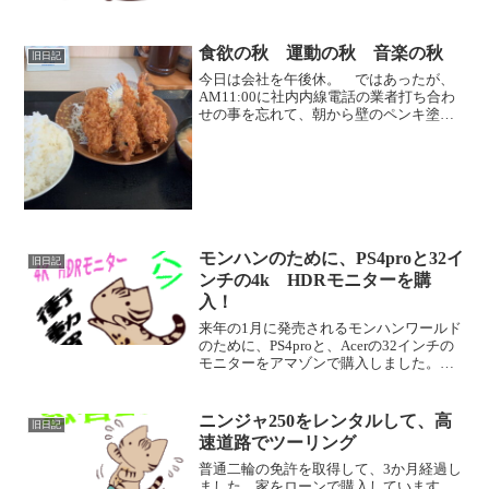
食欲の秋 運動の秋 音楽の秋
旧日記
今日は会社を午後休。 ではあったが、
AM11:00に社内内線電話の業者打ち合わ
せの事を忘れて、朝から壁のペンキ塗り
を始めてしまって、３度塗りして終わっ
たのが昼を過ぎた午後１時過ぎ。 そこ
から、昼ご飯を食べずに、軽バンの車検
のために、スタッド...
モンハンのために、PS4proと32イ
旧日記
ンチの4k HDRモニターを購
入！
来年の1月に発売されるモンハンワールド
のために、PS4proと、Acerの32インチの
モニターをアマゾンで購入しました。
そして、モンハンは予約しました！ プ
レステは2を最後に購入しておらず、プレ
ステ3は、知り合いの部屋で何種類かゲー
ニンジャ250をレンタルして、高
旧日記
ムを触...
速道路でツーリング
普通二輪の免許を取得して、3か月経過し
ました。家をローンで購入しています