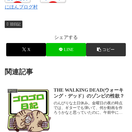
にほんブログ村
旧日記
シェアする
X
LINE
コピー
関連記事
THE WALKING DEAD(ウォーキ
旧日記
ング・デッド）のゾンビの性欲？
のんびりな土日休み。金曜日の夜の時点
では、ギターでも弾いて、何か動画を作
ろうかなと思っていたのに、午前中にゴ
ルフの練習に行って、昼寝して、アマゾ
ンで、海外ドラマを見始めてしまっ
た・・・。アマゾンのプライムビデオ
や、ミュージックいいですね。気...