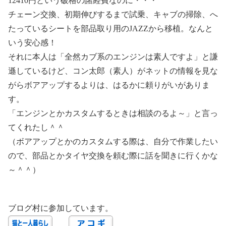
12410円という破格の諸経費なのに・・・
チェーン交換、初期伸びするまで試乗、キャブの掃除、へ
たっているシートを部品取り用のJAZZから移植。なんと
いう安心感！
それに本人は「全然カブ系のエンジンは素人ですよ」と謙
遜しているけど、コン太郎（素人）がネットの情報を見な
がらボアアップするよりは、はるかに頼りがいがありま
す。
「エンジンとかカスタムするときは相談のるよ～」と言っ
てくれたし＾＾
（ボアアップとかのカスタムする際は、自分で作業したい
ので、部品とかタイヤ交換を頼む際に話を聞きに行くかな
～＾＾）
ブログ村に参加しています。