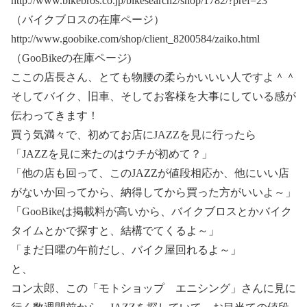
http://www.bikebros.co.jp/bikesearch2/shop/1782/?pref=23
（バイクブロスの在庫ページ）
http://www.goobike.com/shop/client_8200584/zaiko.html
（GooBikeの在庫ページ)
ここの店長さん、とても物腰の柔らかいいい人ですよ＾＾
そしてバイク、旧車、そしてお客様を大事にしている感が
伝わってきます！
買う気満々で、初めてお店にJAZZを見に行ったら
「JAZZを見に来たのはウチが初めて？」
「他の店も回って、このJAZZが値段相応か、他にいい店
がないか回ってから、納得してから買った方がいいよ～」
「GooBikeは掲載料が高いから、バイクブロスとかバイク
タイムとかで探すと、結構でてくるよ～」
「まだ日曜の午前だし、バイク屋回れるよ～」
と、
コン太郎、この「モトショップ エニシング」さんに見に