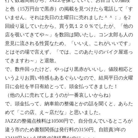
行く数週間前から、JAZZを探していて、お目当ての値段
と色（15万円台で黒赤）の掲載を見つけたら電話して「す
いません、それは先日の土曜日に売れました＾＾；」を2
回繰り返していたから、買う気１２０％でしたが、「他の
店を覗いてきてや～」を数回は聞いたし、コン太郎も人の
意見に流される性質なため、「いいえ、これがいいです」
とはその場で言えず、「では、このあたりのバイク屋巡っ
てきますわ～」と退散。
で、数件回ったけど、やっぱり黒赤がいいし、値段相応と
いうよりお買い特感もあるぐらいなので、結局平日の火曜
日に会社を半日有給とって、頭金払ってきました！
（他の人に売れてしまうのが一番哀しいからね）
で、頭金払って、納車前の整備とかの話を聞くと、あらた
めて「この店、え～店だな」と思いました。
JAZZの整備点検料は10500円で、自分住んでいるところが
違う市のため書類関係は発行料の3150円、自賠責3年の