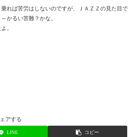
乗れば苦労はしないのですが、ＪＡＺＺの見た目で
ま～かるい苦難？かな。
たよ。
ェアする
LINE
コピー