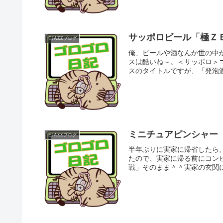
サッポロビール「極Ｚ
旧JAZZブログ
俺、ビールや酒なんか世の中
スは酷いね～。＜サッポロ＞
スのタイトルですが、「発泡酒
ミニチュアピンシャー
旧JAZZブログ
半年ぶりに実家に帰省したら
たので、実家に帰る前にコン
戦」そのまま＾＾実家の玄関に