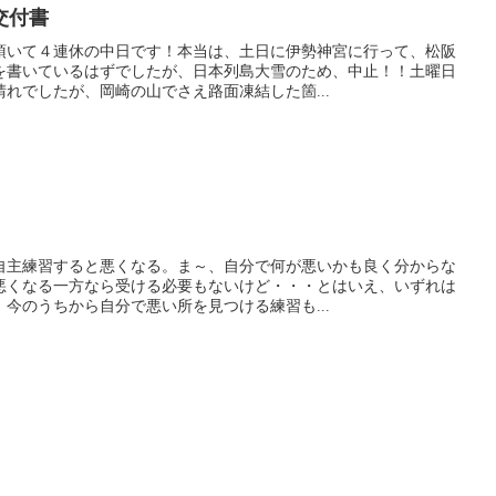
交付書
頂いて４連休の中日です！本当は、土日に伊勢神宮に行って、松阪
を書いているはずでしたが、日本列島大雪のため、中止！！土曜日
れでしたが、岡崎の山でさえ路面凍結した箇...
自主練習すると悪くなる。ま～、自分で何が悪いかも良く分からな
悪くなる一方なら受ける必要もないけど・・・とはいえ、いずれは
今のうちから自分で悪い所を見つける練習も...