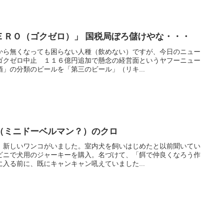
ＥＲＯ（ゴクゼロ）」 国税局ぼろ儲けやな・・・
から無くなっても困らない人種（飲めない）ですが、今日のニュー
ゴクゼロ中止 １１６億円追加で懸念の経営面というヤフーニュー
」の分類のビールを「第三のビール」（リキ...
（ミニドーベルマン？）のクロ
、新しいワンコがいました。室内犬を飼いはじめたと以前聞いてい
ビニで犬用のジャーキーを購入。名づけて、「餌で仲良くなろう作
入る前に、既にキャンキャン吼えていました...