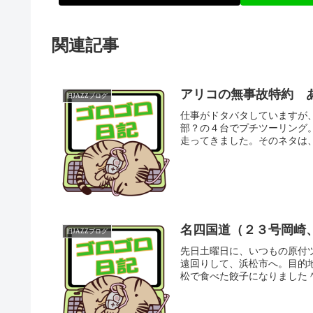
関連記事
アリコの無事故特約 
旧JAZZブログ
仕事がドタバタしていますが
部？の４台でプチツーリング
走ってきました。そのネタは、
名四国道（２３号岡崎
旧JAZZブログ
先日土曜日に、いつもの原付
遠回りして、浜松市へ。目的
松で食べた餃子になりました＾