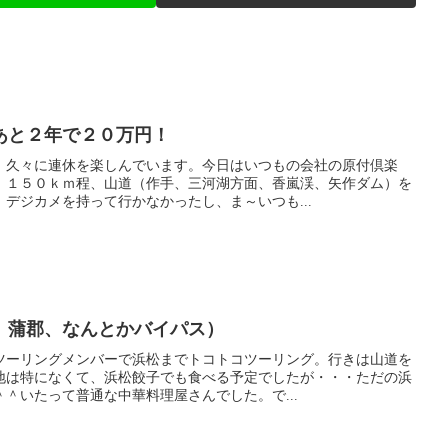
あと２年で２０万円！
、久々に連休を楽しんでいます。今日はいつもの会社の原付倶楽
。１５０ｋｍ程、山道（作手、三河湖方面、香嵐渓、矢作ダム）を
デジカメを持って行かなかったし、ま～いつも...
、蒲郡、なんとかバイパス）
ツーリングメンバーで浜松までトコトコツーリング。行きは山道を
地は特になくて、浜松餃子でも食べる予定でしたが・・・ただの浜
＾いたって普通な中華料理屋さんでした。で...