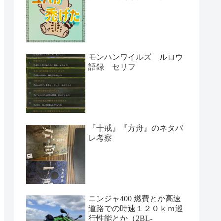
モンハンワイルズ ルロウ
語録 セリフ
『十戒』『方舟』のネタバ
レ考察
ニンジャ400 燃費とか高速
道路での時速１２０ｋｍ巡
行性能とか（2BL-