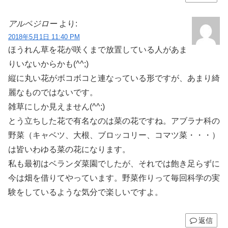
アルペジロー
より:
2018年5月1日 11:40 PM
ほうれん草を花が咲くまで放置している人があま
りいないからかも(^^;)
縦に丸い花がボコボコと連なっている形ですが、あまり綺
麗なものではないです。
雑草にしか見えません(^^;)
とう立ちした花で有名なのは菜の花ですね。アブラナ科の
野菜（キャベツ、大根、ブロッコリー、コマツ菜・・・）
は皆いわゆる菜の花になります。
私も最初はベランダ菜園でしたが、それでは飽き足らずに
今は畑を借りてやっています。野菜作りって毎回科学の実
験をしているような気分で楽しいですよ。
返信