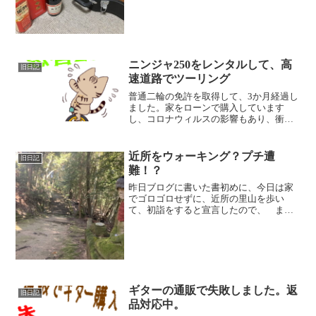
い仕様は、アマゾンの商品ページで確認
お願いしま...
ニンジャ250をレンタルして、高
旧日記
速道路でツーリング
普通二輪の免許を取得して、3か月経過し
ました。家をローンで購入しています
し、コロナウィルスの影響もあり、衝動
買いで中型バイクを買うことは当分先に
なった感じです。 とまあ、当初の予定
通り、今年はレンタルバイクで色んなバ
近所をウォーキング？プチ遭
旧日記
イクを乗って、今後の購入...
難！？
昨日ブログに書いた書初めに、今日は家
でゴロゴロせずに、近所の里山を歩い
て、初詣をすると宣言したので、 まず
は、真福寺の階段登り。 この階段、い
い運動になるのですが、ここに来る途中
の道が歩道が狭いのに、裏にある工業団
地への抜け道になっているの...
ギターの通販で失敗しました。返
旧日記
品対応中。