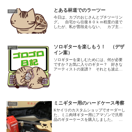
とある林道でのラーツー
旧日記
今日は、カブのおじさんとプチツーリン
グ。 自宅から往復８０ｋｍ程度の道で
したが、私が普段走らない、 カブ主ら
しいツーリングコース！ でした。 普
通のバイクがまずたどり着かない道で
す。 この先は、モトクロス系の軽量バ
イクでないと走れない荒れた...
ソロギターを楽しもう！ （デザ
旧日記
イン案）
ソロギターを楽しむためには、何が必要
ですか？お気に入りのギター？ 好きな
アーティストの楽譜？ それとも波止場
にあるロープを結ぶやつ？「ソロギター
って、どのギターを買うのかわからな
い」「何から練習をすれば、あんなカッ
コいい曲が弾けるの」「どう...
ミニギター用のハードケース考察
旧日記
Kヤイリのカスタムショップでオーダーし
た、ミニ肉球ギター用にアマゾンで汎用
品のギターケースを購入しました。 商
品名は「KC ミニアコースティックギター
用 ハードケース MW-120」です。 細か