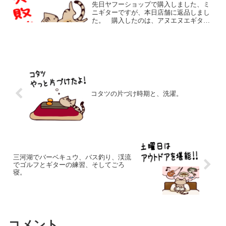
先日ヤフーショップで購入しました、ミ
ニギターですが、本日店舗に返品しまし
た。 購入したのは、アヌエヌエギター
のaNN-S10 Feather Birdです。兄弟分の
aNN-M12 Bird Guitarが、ミニギターとは
思えない完成度なので...
コタツの片づけ時期と、洗濯。
三河湖でバーベキュウ、バス釣り、渓流
でゴルフとギターの練習、そしてごろ
寝。
コメント