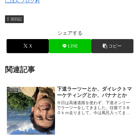
にほんブログ村
旧日記
シェアする
X
LINE
コピー
関連記事
下道ラーツーとか、ダイレクトマ
旧日記
ーケティングとか、バナナとか
今日は高速道路を使わず、下道オンリー
でラーツーをしてきました。往復で３８
０ｋｍ走りまして、今は風呂入ってまっ
たりしていますが、いまだにケツが痛い
です＞＜； 冒頭の写真は、恵那の笹置
山の大岩展望台で、岩の上で寝っ転がっ
て撮った一枚。 自撮りな...