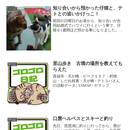
知り合いから預かった仔猫と、テ
旧日記
トとの追いかけっこ！
前回の日曜日のお昼から、知り合いが合
同結婚式でハワイに行くという事で、仔
猫を1週間ほど預かる事になりました。
子猫は元々は野良猫です。会社の倉庫に
親とはぐれた状態で発見されて、一日様
子を見ていたら、なんと ネズミ捕りの
粘着シートを踏んで、腹...
里山歩き 古墳の場所を教えても
旧日記
らえた
真福寺・天が峰・ピーク１５７・村積
山・しだれ桜裏・天が峰 / テトユパさん
の活動データ | YAMAP / ヤマップ 今
年から始めた里山歩きですが、私がヤマ
ップにルートを公開したためか、単にた
またまなのか、 私が歩きたいルートに
立ち入り禁...
口唇ヘルペスとスキーと釣り
旧日記
先日、琵琶湖に釣りに行ってから、唇が