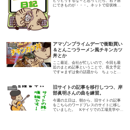
ヒリヒリするな～と思ってたら、右下唇
にできものが・・・。ネットで症状検索
すると、「口唇ヘルペス」の症状にぴっ
たり。なんでも薬局で薬（アクチビア軟
膏）が売っているので、買いに行けど、
GW最終日薬剤師がいない...
アマゾンプライムデーで衝動買い
旧日記
＆とんこつラーメン風チキンカツ
丼とか
ここ最近、会社が忙しいので、今回も最
近のまとめ記事ということで、長文予定
ですｗまずは食の話題から ちょっと前
にYahoo!ニュースで紹介されていた、か
つ屋の「とんこつチキンカツ丼」を食べ
てきました。 ずばりの評価ですが、
旧サイトの記事を移行しつつ、岸
旧日記
「かつ屋」のメニュー...
部眞明さんの曲を練習。
今週の土日は、朝から、旧サイトの記事
をこちらのワードプレスのサイトに移し
ていました。 Kヤイリでの工場見学やオ
リジナル肉球ギターの制作日記と、グラ
スネイルやジェリストの爪補強関係の記
事は、コラムとして修正＆手直しをしま
した。 他の記事は、自...