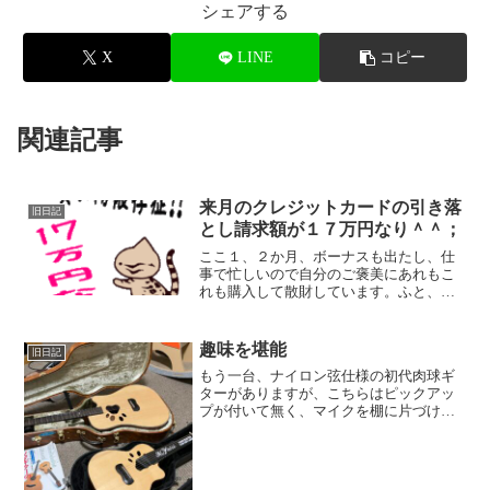
シェアする
X
LINE
コピー
関連記事
来月のクレジットカードの引き落
旧日記
とし請求額が１７万円なり＾＾；
ここ１、２か月、ボーナスも出たし、仕
事で忙しいので自分のご褒美にあれもこ
れも購入して散財しています。ふと、
そういえば、来月のクレジットカードの
引き落とし幾らになるのかな～？ と思
い、脳内で皮算用。 ・ミニギター２
趣味を堪能
旧日記
本 － ７万円 ・兄の出産...
もう一台、ナイロン弦仕様の初代肉球ギ
ターがありますが、こちらはピックアッ
プが付いて無く、マイクを棚に片づけて
いるため、不参加です。 ナイロン弦肉
球ギターも久しく弾いていませんが、ミ
ニ肉球ギターも久々に弾きました。 ミ
ニ肉球ギターの方が、やは...