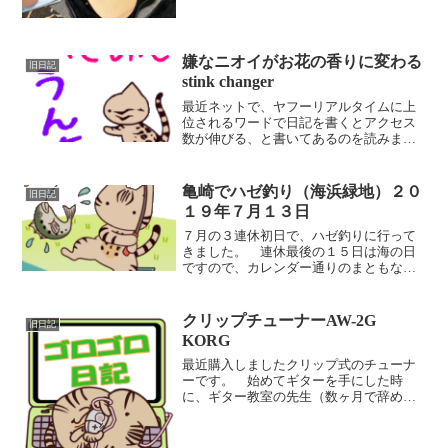
嫌なニオイがお花の香りに変わる
旧日記
stink changer
最近ネットで、ヤフーリアルタイムに上
位されるワードで日記を書くとアクセス
数が伸びる、と書いてあるのを読みまし
た。 いわゆる、トレンドアフィリエイ
ト（お小遣い稼ぎ）の基本なのですが、
これって集客効果あるのでしょうか
亀崎でハゼ釣り（海浜緑地）２０
旧日記
ね？ ソロギターの普及活動と...
１９年７月１３日
７月の３連休初日で、ハゼ釣りに行って
きました。 連休最後の１５日は海の日
ですので、カレンダー通りのまともな生
活？を送っている感じがします。恒例の
亀崎でハゼ釣り ここ数年、恒例となっ
たハゼ釣りは、いつものメンバー（会社
クリップチューナーAW-2G
旧日記
の先輩、後輩）で、亀崎の...
KORG
最近購入しましたクリップ式のチューナ
ーです。 始めてギターを手にした時
に、ギター教室の先生（数ヶ月で辞めま
したが＾＾；）のお勧めで、BOSSのクロ
マチックチューナーTU-12を購入していま
したが、どうも気軽に使うには大きな形