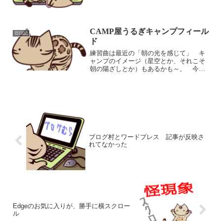
なのでクリップ式...
CAMP屋うるぎキャンプフィール
旧日記
ド
練習曲は最近の「朝の光を感じて」 キ
ャンプのイメージ（星空とか、それこそ
朝の陽ざしとか）もあるかも～。 今日
は平日の火曜日ですが、なんか思い立っ
て午後有給をとり、プチツーリング。
家に帰って、さっさとラーツー・温泉セ
ットを用意し、長野県の売...
ブログ村とワードプレス 記事が反映さ
れてなかった
Edgeのお気に入りが、勝手に横スクロー
ル