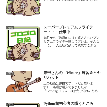
たｗ この手のアマゾンで売っている、
太陽光パネル、チャージャー、インバー
ター、どれもレビューの評価が中華性商
品の典型的なレビューなん...
スーパープレミアムフライデ
旧日記
ー・・・仕事中
先月から（政府的には）導入されたプレ
ミアムフライデー略してプレ金。そんな
日に、一人会社に残って残業でござる。
ま～、カップ麺すすって、こうやってブ
ログに愚痴をかけるぐらいの気軽さはあ
るけど、今日、夜の10時に終わるのかな
～＾＾；結局、去年の年...
岸部さんの「Winter」練習＆ヒヤ
旧日記
リハット
上の動画は原曲です。（だと思いま
す） 楽譜は購入できましたが、
「Growing UP」のCDは売り切れのため購
入できなかったので、再販を楽しみにし
ています。 購入時に問い合わせした
ら、次回のアルバム制作時に一緒にプレ
Python超初心者の躓くところ
旧日記
スするようなことを書いて...