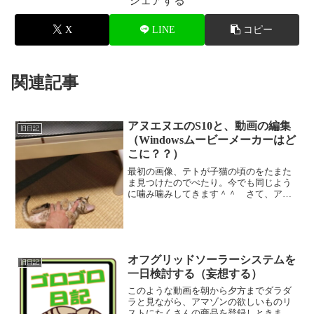
シェアする
X
LINE
コピー
関連記事
アヌエヌエのS10と、動画の編集
旧日記
（Windowsムービーメーカーはど
こに？？）
最初の画像、テトが子猫の頃のをたまた
ま見つけたのでぺたり。今でも同じよう
に噛み噛みしてきます＾＾ さて、アヌ
エヌエのミニギター記事にコメントがあ
りましたので、超久々にS10というミニギ
ターを取り出しました。 パソコンを再
インストールして、ま...
オフグリッドソーラーシステムを
旧日記
一日検討する（妄想する）
このような動画を朝から夕方までダラダ
ラと見ながら、アマゾンの欲しいものリ
ストにたくさんの商品を登録しときまし