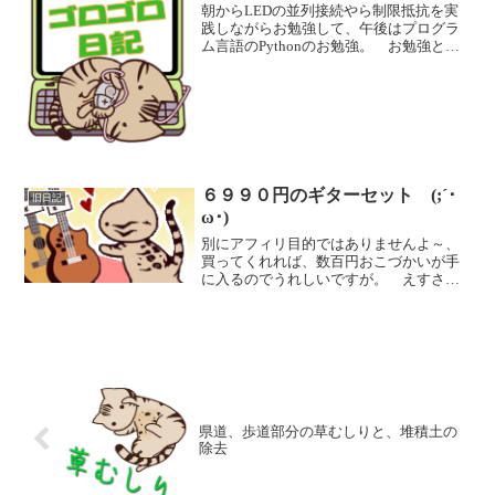
朝からLEDの並列接続やら制限抵抗を実
践しながらお勉強して、午後はプログラ
ム言語のPythonのお勉強。 お勉強とい
うか、・ラズパイ初心者向きの本・アマ
ゾンで購入したラズパイ用電子工作キッ
トの説明書・最近購入した中級者？向き
のラズパイでのパ...
６９９０円のギターセット (;´･
旧日記
ω･)
別にアフィリ目的ではありませんよ～、
買ってくれれば、数百円おこづかいが手
に入るのでうれしいですが。 えすさん
のコメントに、１万円のギターの製造原
価やばいね～とありまして、アマゾンの
最安値どれぐらいかなと見てみたら ６
９９０円！！ アマゾンの...
県道、歩道部分の草むしりと、堆積土の
除去