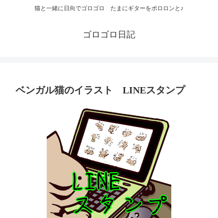
猫と一緒に日向でゴロゴロ たまにギターをポロロンと♪
ゴロゴロ日記
ベンガル猫のイラスト LINEスタンプ