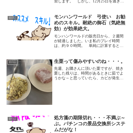
習します。 しかし、12月25日を過ぎ
て、練習をしていると、周りから哀れみ
の視線を感じる独身男性のため、毎年暗
譜からやり直しとなります。 今日は、
モンハンワールド 弓使い お勧
旧日記
日曜日でのんびりして...
めのスキル。耐絶の御石（気絶無
効）が効果絶大。
モンハンワールドの販売日から、２週間
が経過しました。いま私のプレイ時間
は、約９０時間。 単純に計算すると、
９０÷１４で、 なんと、１日６時間半も
毎日ゲームをしていることに！！ この
時間をすべてギターの練習に使っていた
生栗って傷みやすいのね・・・。
旧日記
なら、飛躍的に上達するだ...
先週、お隣さんに頂いた栗ですが、焼き
栗した残りは、時間があるときに茹でよ
うかな～と思っていたら、カビが発生し
て、フニャフニャしているのが多数＾
＾； 見た目的に常温保存できると思っ
ていたのですが、リンゴやみかんよりも
腐りやすいものだったのね。...
処方箋の期限切れ・・・不満ぶ～
旧日記
ぶ。パチンコの景品交換所システ
ムだがな！