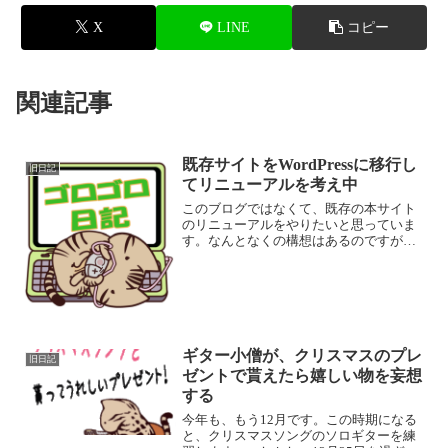
X
LINE
コピー
関連記事
既存サイトをWordPressに移行し
旧日記
てリニューアルを考え中
このブログではなくて、既存の本サイト
のリニューアルをやりたいと思っていま
す。なんとなくの構想はあるのですが、
すべて手打ちのHTMLページなので、こ
の際にWordPressに移行できないものか検
討しています。今までのリニューアル、
デザインの変...
ギター小僧が、クリスマスのプレ
旧日記
ゼントで貰えたら嬉しい物を妄想
する
今年も、もう12月です。この時期になる
と、クリスマスソングのソロギターを練