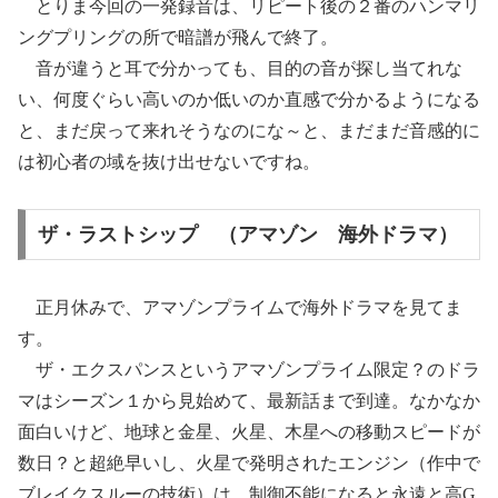
とりま今回の一発録音は、リピート後の２番のハンマリ
ングプリングの所で暗譜が飛んで終了。
音が違うと耳で分かっても、目的の音が探し当てれな
い、何度ぐらい高いのか低いのか直感で分かるようになる
と、まだ戻って来れそうなのにな～と、まだまだ音感的に
は初心者の域を抜け出せないですね。
ザ・ラストシップ （アマゾン 海外ドラマ）
正月休みで、アマゾンプライムで海外ドラマを見てま
す。
ザ・エクスパンスというアマゾンプライム限定？のドラ
マはシーズン１から見始めて、最新話まで到達。なかなか
面白いけど、地球と金星、火星、木星への移動スピードが
数日？と超絶早いし、火星で発明されたエンジン（作中で
ブレイクスルーの技術）は、制御不能になると永遠と高G