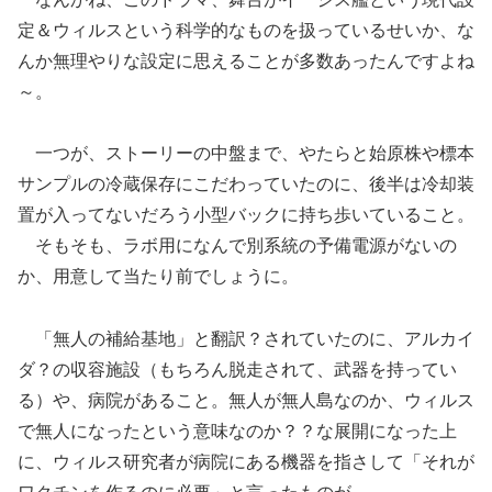
定＆ウィルスという科学的なものを扱っているせいか、な
んか無理やりな設定に思えることが多数あったんですよね
～。
一つが、ストーリーの中盤まで、やたらと始原株や標本
サンプルの冷蔵保存にこだわっていたのに、後半は冷却装
置が入ってないだろう小型バックに持ち歩いていること。
そもそも、ラボ用になんで別系統の予備電源がないの
か、用意して当たり前でしょうに。
「無人の補給基地」と翻訳？されていたのに、アルカイ
ダ？の収容施設（もちろん脱走されて、武器を持ってい
る）や、病院があること。無人が無人島なのか、ウィルス
で無人になったという意味なのか？？な展開になった上
に、ウィルス研究者が病院にある機器を指さして「それが