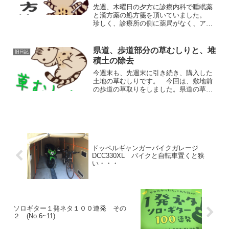
先週、木曜日の夕方に診療内科で睡眠薬
と漢方薬の処方箋を頂いていました。
珍しく、診療所の側に薬局がなく、アパ
ートの側のスギ薬局で処方してもらって
いましたが、 週末に違う病院で食物ア
レルギーの検査結果と整腸剤（ビオフェ
県道、歩道部分の草むしりと、堆
旧日記
ルミン）を処方してもらう...
積土の除去
今週末も、先週末に引き続き、購入した
土地の草むしりです。 今回は、敷地前
の歩道の草取りをしました。県道の草刈
りの実施月？ とりあえず、購入した土
地は県道に隣接していますが、田舎の山
へ向かう道のため、街中の県道と比べる
と明らかに雑草が多いです...
ドッペルギャンガーバイクガレージ
DCC330XL バイクと自転車置くと狭
い・・・
ソロギター１発ネタ１００連発 その
２ (No.6~11)