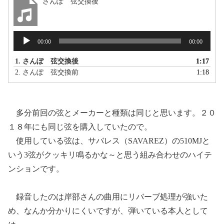
さんぽ 弦交換後
音
00:00
00:00
声
プ
1.
さんぽ 弦交換後
1:17
レ
2.
さんぽ 弦交換前
1:18
ー
ヤ
ー
多分前回の弦とメーカーと種類は同じと思います。２０
１８年にも同じ弦を購入していたので。
使用している弦は、サバレス（SAVAREZ）の510MJと
いう3弦がクッキリ鳴るかな～と思う組み合わせのハイテ
ンションです。
録音したのは岸部さんの曲用にリバーブ処理が強いた
め、なんか分かりにくいですが、弾いている本人として