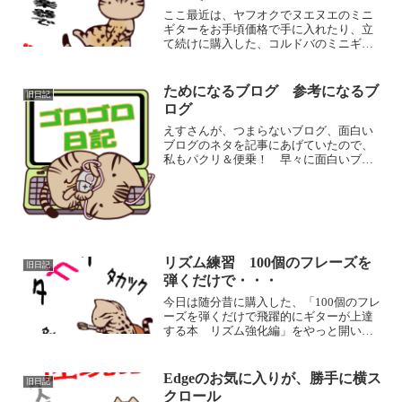
ここ最近は、ヤフオクでヌエヌエのミニ
ギターをお手頃価格で手に入れたり、立
て続けに購入した、コルドバのミニギタ
ーの音色も好みの音で、ソロギターの練
習が楽しいです。 で、新しくやってき
たミニギターを弾いていると、モーリス
ためになるブログ 参考になるブ
旧日記
のS92に持ち替えたとき...
ログ
えすさんが、つまらないブログ、面白い
ブログのネタを記事にあげていたので、
私もパクリ＆便乗！ 早々に面白いブロ
グに関してですが、私が印象に残ってい
るのは、もうブログ名を忘れてしまいま
したが、 私と同じぐらいの年代で女
性、独身、田舎のボロ屋敷を...
リズム練習 100個のフレーズを
旧日記
弾くだけで・・・
今日は随分昔に購入した、「100個のフレ
ーズを弾くだけで飛躍的にギターが上達
する本 リズム強化編」をやっと開いて
練習しました。アマゾンの購入履歴を見
たら、今年の3月19日なので、そこまで昔
というわけではありませんが、1個目のフ
Edgeのお気に入りが、勝手に横ス
旧日記
レーズというか...
クロール