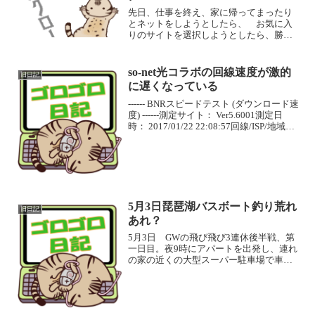
先日、仕事を終え、家に帰ってまったり
とネットをしようとしたら、 お気に入
りのサイトを選択しようとしたら、勝手
に横スクロールして、目当てのサイトが
クリックできない状態に！エクセルでは
再現されない怪現象 勝手にスクロール
so-net光コラボの回線速度が激的
旧日記
されるので、マウスのスク...
に遅くなっている
------ BNRスピードテスト (ダウンロード速
度) ------測定サイト： Ver5.6001測定日
時： 2017/01/22 22:08:57回線/ISP/地域：-
---------------------------------...
5月3日琵琶湖バスボート釣り荒れ
旧日記
あれ？
5月3日 GWの飛び飛び3連休後半戦、第
一日目。夜9時にアパートを出発し、連れ
の家の近くの大型スーパー駐車場で車泊
し、朝3時40分起床。こんな事をするか
ら、睡眠障害になるんだよ！と、睡眠科
の先生に言われるんだろうな～と思いな
がら、いざ琵琶湖...