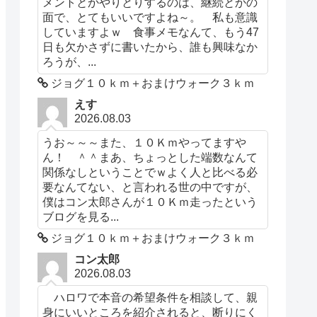
メントとかやりとりするのは、継続とかの
面で、とてもいいですよね～。 私も意識
していますよｗ 食事メモなんて、もう47
日も欠かさずに書いたから、誰も興味なか
ろうが、...
ジョグ１０ｋｍ＋おまけウォーク３ｋｍ
えす
2026.08.03
うお～～～また、１０Ｋｍやってますや
ん！ ＾＾まあ、ちょっとした端数なんて
関係なしということでｗよく人と比べる必
要なんてない、と言われる世の中ですが、
僕はコン太郎さんが１０Ｋｍ走ったという
ブログを見る...
ジョグ１０ｋｍ＋おまけウォーク３ｋｍ
コン太郎
2026.08.03
ハロワで本音の希望条件を相談して、親
身にいいところを紹介されると、断りにく