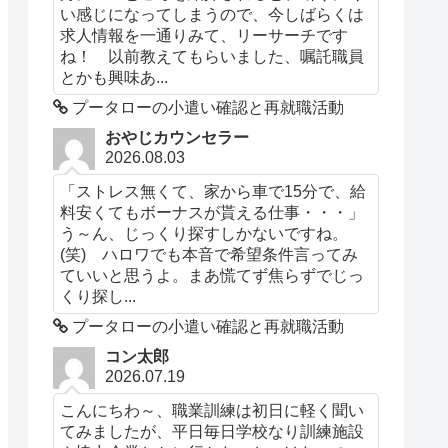
い感じになってしまうので、今しばらくは
求人情報を一通りみて、リーサーチです
ね！ 以前教えてもらいました、嘱託職員
とかも興味あ...
プータローの小遣い確認と再就職活動
おやじカウンセラー
2026.08.03
「ストレス無くて、家から車で15分で、給
料安くてもボーナスが貰える仕事・・・」
う～ん、じっくり探すしかないですね。
(笑) ハロワでも本音で希望条件言ってみ
ていいと思うよ。まあ慌てず焦らずでじっ
くり探し...
プータローの小遣い確認と再就職活動
コン太郎
2026.07.19
こんにちわ～、職業訓練は初日に軽く聞い
てみましたが、平日毎日学校なり訓練施設