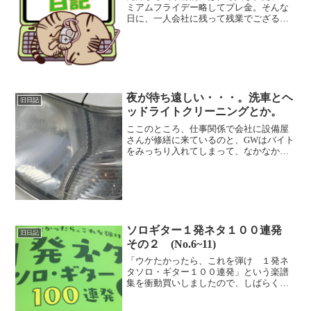
ミアムフライデー略してプレ金。そんな
日に、一人会社に残って残業でござる。
ま～、カップ麺すすって、こうやってブ
ログに愚痴をかけるぐらいの気軽さはあ
るけど、今日、夜の10時に終わるのかな
～＾＾；結局、去年の年...
夜が待ち遠しい・・・。洗車とヘ
旧日記
ッドライトクリーニングとか。
ここのところ、仕事関係で会社に設備屋
さんが修繕に来ているのと、GWはバイト
をみっちり入れてしまって、なかなかブ
ログが更新できませんでした。 今日は
GWの真っただ中の５月３日ですが、久々
にバイトも用事もなく、晴天に恵まれた
ので、愛車（軽バン）...
ソロギター１発ネタ１００連発
旧日記
その２ (No.6~11)
「ウケたかったら、これを弾け １発ネ
タソロ・ギター１００連発」という楽譜
集を衝動買いしましたので、しばらくこ
のネタでブログを書いていきます！アン
パンマンのマーチなんでしょう、昨日も