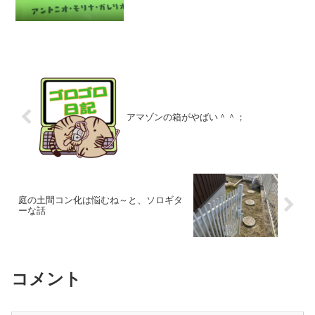
何曲かありましたが、南澤さんの「しら
べシリーズ」にも収録され...
アマゾンの箱がやばい＾＾；
庭の土間コン化は悩むね～と、ソロギタ
ーな話
コメント