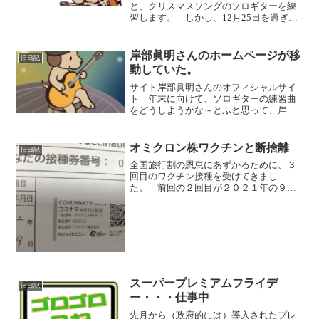
と、クリスマスソングのソロギターを練
習します。 しかし、12月25日を過ぎ
て、練習をしていると、周りから哀れみ
の視線を感じる独身男性のため、毎年暗
譜からやり直しとなります。 今日は、
岸部眞明さんのホームページが移
旧日記
日曜日でのんびりして...
動していた。
サイト岸部眞明さんのオフィシャルサイ
ト 年末に向けて、ソロギターの練習曲
をどうしようかな～とふと思って、岸部
さんのホームページに向かったら、なぜ
か 日本印刷出版株式会社！？ ホー
ムページ閉鎖しちゃったのかと思ったけ
オミクロン株ワクチンと断捨離
旧日記
ど、単純にリニューアルし...
全国旅行割の恩恵にあずかるために、３
回目のワクチン接種を受けてきまし
た。 前回の２回目が２０２１年の９月
に接種していまして、およそ１年ぶりの
コロナワクチンの接種です。 タイミン
グ良く？ 起源株がオミクロン株BA1の
ワクチンとなりました。 明...
スーパープレミアムフライデ
旧日記
ー・・・仕事中
先月から（政府的には）導入されたプレ