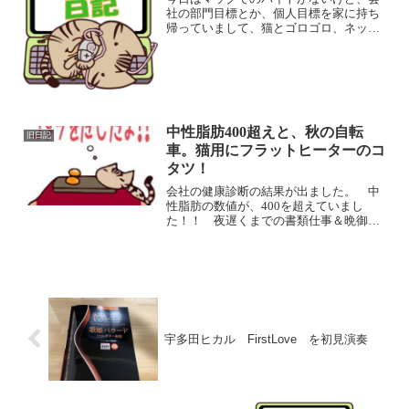
社の部門目標とか、個人目標を家に持ち
帰っていまして、猫とゴロゴロ、ネット
見ながらウダウダと書類作業をしていま
す。（現在、夜の１１時１７分） で、
ヤフーニュースで、タイトルの記事を見
ました。 悪い意味で少子...
中性脂肪400超えと、秋の自転
旧日記
車。猫用にフラットヒーターのコ
タツ！
会社の健康診断の結果が出ました。 中
性脂肪の数値が、400を超えていまし
た！！ 夜遅くまでの書類仕事＆晩御飯
食べてすぐ寝るを繰り返していたら、体
重も70kgを越えています。 最近、すぐ
疲れるのは歳のせいもあるかと思います
が、運動不足の影響が...
宇多田ヒカル FirstLove を初見演奏