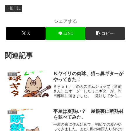
旧日記
シェアする
X
LINE
コピー
関連記事
Ｋヤイリの肉球、猫っ鼻ギターが
旧日記
やってきた！
Ｋｙａｉｒｉのカスタムショップ（道前
さん）にオーダーしたミニギターが、昨
日部屋に届きました。 発注してから、
２，３か月で完成です。 型も完全オリ
ジナル、サウンドホールもブリッジも趣
味全開です！！猫ギターが部屋にやって
平屋は夏熱い？ 屋根裏に断熱材
旧日記
きたよ！ 猫のテトと一緒...
を並べてみた。
平屋の家に住み始めて、初めての夏がや
ってきました。まだ6月の梅雨入り前です