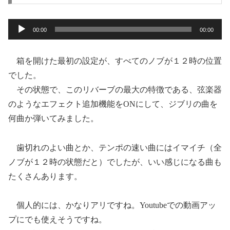
音
00:00
00:00
声
プ
箱を開けた最初の設定が、すべてのノブが１２時の位置
レ
でした。
ー
その状態で、このリバーブの最大の特徴である、弦楽器
ヤ
のようなエフェクト追加機能をONにして、ジブリの曲を
ー
何曲か弾いてみました。
歯切れのよい曲とか、テンポの速い曲にはイマイチ（全
ノブが１２時の状態だと）でしたが、いい感じになる曲も
たくさんあります。
個人的には、かなりアリですね。Youtubeでの動画アッ
プにでも使えそうですね。