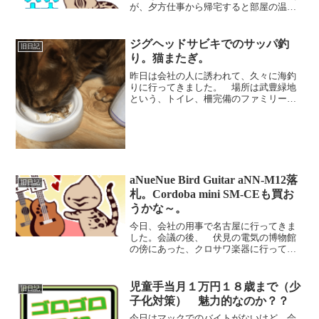
が、夕方仕事から帰宅すると部屋の温度
が32℃となっています。家中の窓を網戸
に開放して、台所、トイレ、洗面、風呂
の換気扇をフル稼働しても、外気温が
ジグヘッドサビキでのサッパ釣
旧日記
25℃以下のはずなのに...
り。猫またぎ。
昨日は会社の人に誘われて、久々に海釣
りに行ってきました。 場所は武豊緑地
という、トイレ、柵完備のファミリー向
けの釣り公園。 前日に、一年ぶりに釣
具屋さんに出かけて、メインの釣り方を
生餌にしようか、餌ワームにしようか、
ワームにしようか悩んで、...
aNueNue Bird Guitar aNN-M12落
旧日記
札。Cordoba mini SM-CEも買お
うかな～。
今日、会社の用事で名古屋に行ってきま
した。会議の後、 伏見の電気の博物館
の傍にあった、クロサワ楽器に行ってき
ました。ちょっと前から気になってい
た、ヌエヌエというメーカーのミニギタ
ーを実際触ってみたかったのです
児童手当月１万円１８歳まで（少
旧日記
が・・・ミニギターコーナーにない...
子化対策） 魅力的なのか？？
今日はマックでのバイトがないけど、会