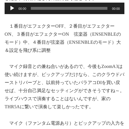
音
00:00
00:00
声
プ
１番目がエフェクターOFF、２番目がエフェクター
レ
ON、３番目がエフェクターON 弦楽器（ENSENBLEの
ー
モード）中、４番目が弦楽器（ENSENBLEのモード）大
ヤ
＆設定を飛び系に調整
ー
マイク録音との兼ね合いがあるので、今後もZoomA3は
使い続けますが、ピックアップだけなら、このクラウドバ
ーストリバーブと、以前持っていたパラアコDIを買い戻
せば、十分自己満足なセッティングができそうですね～。
ライブハウスで演奏することはないんですが、家の
THR5Aに繋いで演奏して楽しかったです。
マイク（ファンタム電源あり）とピックアップの入力を