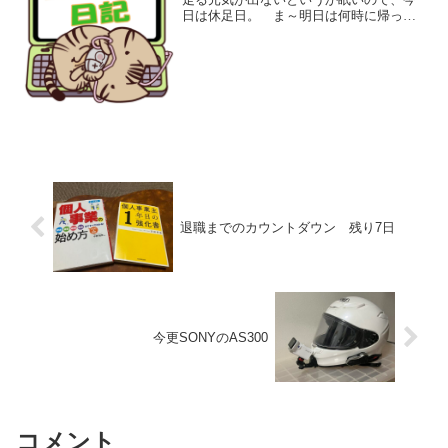
日は休足日。 ま～明日は何時に帰って
きても走ろうと！
退職までのカウントダウン 残り7日
今更SONYのAS300
コメント