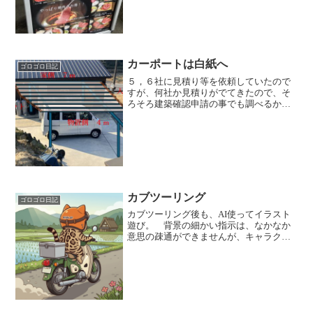
飛騨牛を使った高級路線の焼肉屋さんで
すが、昼間はランチで、丼ものがメイ
ン。牛まぶし丼（飛騨牛でなく...
カーポートは白紙へ
ゴロゴロ日記
５，６社に見積り等を依頼していたので
すが、何社か見積りがでてきたので、そ
ろそろ建築確認申請の事でも調べるかな
～とサイト巡りや見積りが早かった工務
店さんにリサーチをお願いした
ら・・・ ・市街化調整区域だと申請が
メンドイ （基本、新しく建造物...
カブツーリング
ゴロゴロ日記
カブツーリング後も、AI使ってイラスト
遊び。 背景の細かい指示は、なかなか
意思の疎通ができませんが、キャラクタ
ーだけだと思った以上に良い仕事をしま
すね。 どうしても細かいところが、オ
リジナルの模様にならないので、継続し
てイラストレーターさん...