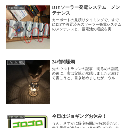
DIYソーラー発電システム メン
ゴロゴロ日記
テナンス
カーポートの見積りタイミングで、すで
にDIYで設置済みのソーラー発電システム
のメンテンスと、蓄電池の増設を実
施。 ここ数回、インバーターの低電圧
警報が鳴らずに、バッテリーのBMS（安
全装置）が作動して、おそらくバッテリ
ー側で電力遮断＝停電と...
24時間蝋燭
ゴロゴロ日記
先のウルトラマンの記事、明るめの話題
の後に、実は父親が永眠しましたと続け
て書こうと、書き始めましたが、ウルト
ラマンだけの記事になりました。 土曜
日の昼すぎに、普段電話をしてこない兄
貴から電話がきて、おやじが倒れた
と。 まじか、今仕事中だから...
今日はジョギングお休み！
ゴロゴロ日記
うん、さすがに帰宅時間が7時30分だと、
走る元気が出ないというか眠いので、今