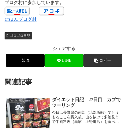
ブログ村に参加しています。
にほんブログ村
ゴロゴロ日記
シェアする
X
LINE
コピー
関連記事
ダイエット日記 27日目 カブで
ゴロゴロ日記
ツーリング
今日は長野県の南部（治部坂峠）でとう
もろこしを購入後、山を抜けて多治見市
で牛肉料理（黒家 上野町店）を食べ
て、昼間からスーパー銭湯へ。 お店は