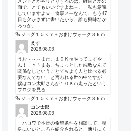
メントとかやりとりするのは、継続とかの
面で、とてもいいですよね～。 私も意識
していますよｗ 食事メモなんて、もう47
日も欠かさずに書いたから、誰も興味なか
ろうが、...
ジョグ１０ｋｍ＋おまけウォーク３ｋｍ
えす
2026.08.03
うお～～～また、１０Ｋｍやってますや
ん！ ＾＾まあ、ちょっとした端数なんて
関係なしということでｗよく人と比べる必
要なんてない、と言われる世の中ですが、
僕はコン太郎さんが１０Ｋｍ走ったという
ブログを見る...
ジョグ１０ｋｍ＋おまけウォーク３ｋｍ
コン太郎
2026.08.03
ハロワで本音の希望条件を相談して、親
身にいいところを紹介されると、断りにく