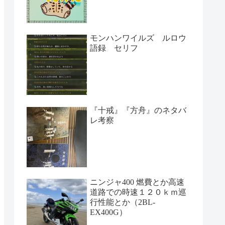
モンハンワイルズ ルロウ
語録 セリフ
『十戒』『方舟』のネタバ
レ考察
ニンジャ400 燃費とか高速
道路での時速１２０ｋｍ巡
行性能とか（2BL-
EX400G）