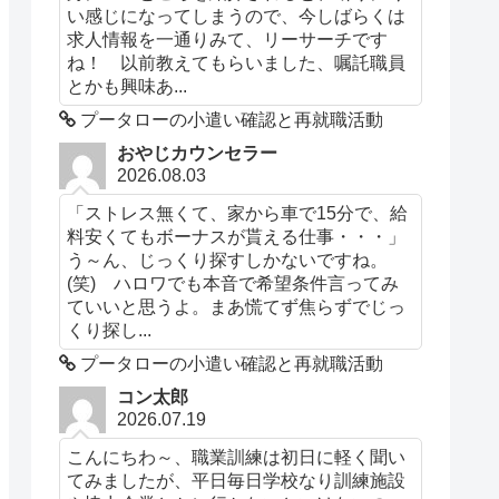
い感じになってしまうので、今しばらくは
求人情報を一通りみて、リーサーチです
ね！ 以前教えてもらいました、嘱託職員
とかも興味あ...
プータローの小遣い確認と再就職活動
おやじカウンセラー
2026.08.03
「ストレス無くて、家から車で15分で、給
料安くてもボーナスが貰える仕事・・・」
う～ん、じっくり探すしかないですね。
(笑) ハロワでも本音で希望条件言ってみ
ていいと思うよ。まあ慌てず焦らずでじっ
くり探し...
プータローの小遣い確認と再就職活動
コン太郎
2026.07.19
こんにちわ～、職業訓練は初日に軽く聞い
てみましたが、平日毎日学校なり訓練施設