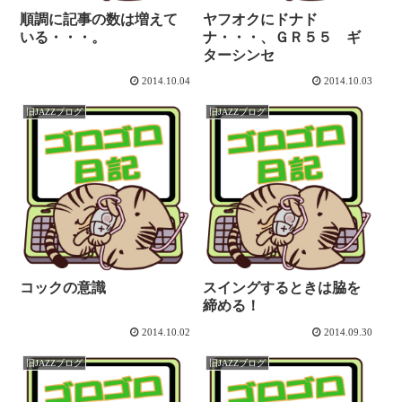
順調に記事の数は増えて
ヤフオクにドナド
いる・・・。
ナ・・・、ＧＲ５５ ギ
ターシンセ
2014.10.04
2014.10.03
旧JAZZブログ
旧JAZZブログ
コックの意識
スイングするときは脇を
締める！
2014.10.02
2014.09.30
旧JAZZブログ
旧JAZZブログ