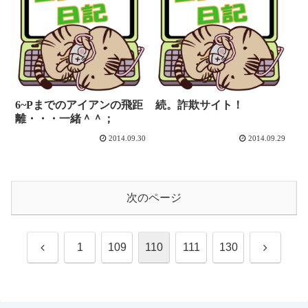
6~Pまでのアイアンの飛距
続。詐欺サイト！
離・・・一緒＾＾；
2014.09.30
2014.09.29
次のページ
前
次
1
109
110
111
130
へ
へ