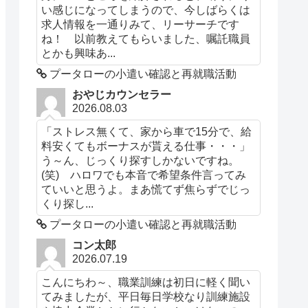
い感じになってしまうので、今しばらくは
求人情報を一通りみて、リーサーチです
ね！ 以前教えてもらいました、嘱託職員
とかも興味あ...
プータローの小遣い確認と再就職活動
おやじカウンセラー
2026.08.03
「ストレス無くて、家から車で15分で、給
料安くてもボーナスが貰える仕事・・・」
う～ん、じっくり探すしかないですね。
(笑) ハロワでも本音で希望条件言ってみ
ていいと思うよ。まあ慌てず焦らずでじっ
くり探し...
プータローの小遣い確認と再就職活動
コン太郎
2026.07.19
こんにちわ～、職業訓練は初日に軽く聞い
てみましたが、平日毎日学校なり訓練施設