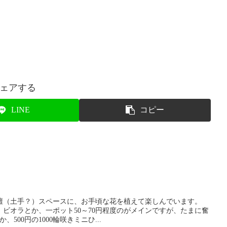
ェアする
LINE
コピー
壇（土手？）スペースに、お手頃な花を植えて楽しんでいます。
ビオラとか、一ポット50～70円程度のがメインですが、たまに奮
500円の1000輪咲きミニひ...