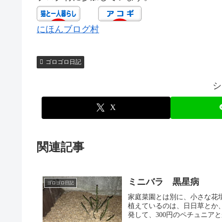
にほんブログ村
ゴロゴロ日記
シ
X
関連記事
ミニバラ 黒星病
ゴロゴロ日記
家庭菜園とは別に、小さな花
植えているのは、日日草とか、
発して、300円のペチュニアとか、