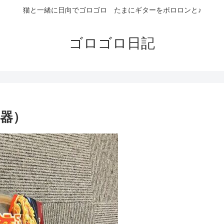
猫と一緒に日向でゴロゴロ たまにギターをポロロンと♪
ゴロゴロ日記
器）