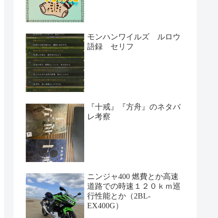
モンハンワイルズ ルロウ
語録 セリフ
『十戒』『方舟』のネタバ
レ考察
ニンジャ400 燃費とか高速
道路での時速１２０ｋｍ巡
行性能とか（2BL-
EX400G）