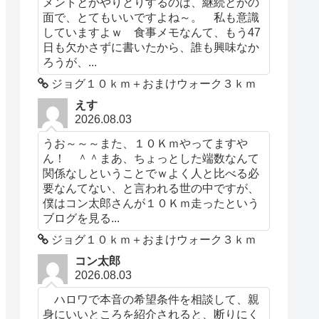
メントとかやりとりするのは、継続とかの
面で、とてもいいですよね～。 私も意識
していますよｗ 食事メモなんて、もう47
日も欠かさずに書いたから、誰も興味なか
ろうが、...
ジョグ１０ｋｍ＋おまけウォーク３ｋｍ
えす
2026.08.03
うお～～～また、１０Ｋｍやってますや
ん！ ＾＾まあ、ちょっとした端数なんて
関係なしということでｗよく人と比べる必
要なんてない、と言われる世の中ですが、
僕はコン太郎さんが１０Ｋｍ走ったという
ブログを見る...
ジョグ１０ｋｍ＋おまけウォーク３ｋｍ
コン太郎
2026.08.03
ハロワで本音の希望条件を相談して、親
身にいいところを紹介されると、断りにく