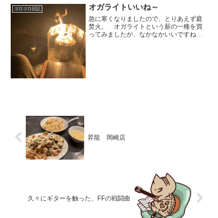
オガライトいいね～
ゴロゴロ日記
急に寒くなりましたので、とりあえず庭
焚火。 オガライトという薪の一種を買
ってみましたが、なかなかいいですね
～。火もしっかり上がるし、熾火がすご
い長持ちするので、炭火焼きというか、
この焚火台の本来の七輪としての役割が
堪能できます。 前回は網焼...
昇龍 岡崎店
久々にギターを触った、FFの戦闘曲