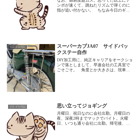
なお、難易度超ムズ。思ってた以上にテ
ンポが速くて、跳ねたリズムで弾くのに
指が追い付かない。 ちなみ今日のギタ
ーの練習で、一週間以上ぶりにギターを
触りました。 このトムとジェリーが納
品された日に1時間程度練習して以来で
す。メールで確認したら8...
スーパーカブJA07 サイドバッ
ゴロゴロ日記
クステー自作
DIY加工用に、純正キャリアをオークショ
ンで落としまして、早速会社の工具室で
ごそごそ。 角度とか大きさは、現車に
載せたり外したり、最後はグイっと人力
で微調整して完成。 ちなみに、カブパ
ーツ専門店のアウトスタンディングさん
で、『【JA07】B...
思い立ってジョギング
ゴロゴロ日記
月曜日、祝日なのに会社出勤。月曜日の
夜、深夜2時までマックでバイト。火曜
日、いつも通り会社に出勤。帰宅後、夜8
時に布団の中へ。 そして、深夜2時過ぎ
に目が覚める。 なんとなく、ソロギタ
ーの練習をして、録音をして、2週間ぶり