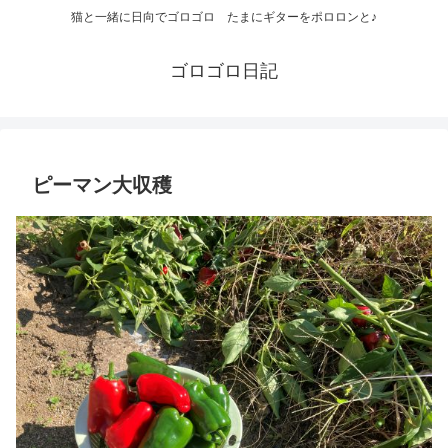
猫と一緒に日向でゴロゴロ たまにギターをポロロンと♪
ゴロゴロ日記
ピーマン大収穫