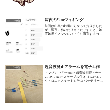
にこのブログを更新...
深夜の5kmジョギング
ゴロゴロ日記
前回は山奥の峠道に向かって走りました
が、深夜に歩いたり走ったりすると、毎
度毎度イノシシにびっくり遭遇するの
で、今回は市街地へ。 とりあえず5km
は完走できました。最後の1kmでペース
アップできたので、ま～順調？でしょ
う。 なお、走り終わった...
超音波測距アラームを電子工作
ゴロゴロ日記
アマゾンで「Youmile 超音波測距アラー
ム USB-DCオスケーブル付き はんだエレ
クトロニクスキットを学ぶ バッテリーケ
ース 超音波センサーモジュール はんだ付
け練習DIY用」というのを購入。 なん
と、紙切れ１枚の説明書すら入ってなく...