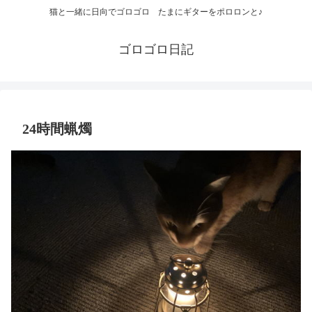
猫と一緒に日向でゴロゴロ たまにギターをポロロンと♪
ゴロゴロ日記
24時間蝋燭