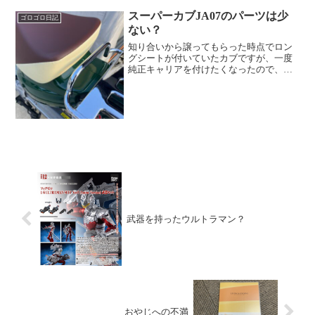
スーパーカブJA07のパーツは少
ゴロゴロ日記
ない？
知り合いから譲ってもらった時点でロン
グシートが付いていたカブですが、一度
純正キャリアを付けたくなったので、シ
ートの交換。 純正のシートもキャリア
も一緒に渡されていたのですが、ネット
の評判を見ると、 『JA07の純正シート
は薄いため、お尻が痛...
武器を持ったウルトラマン？
おやじへの不満