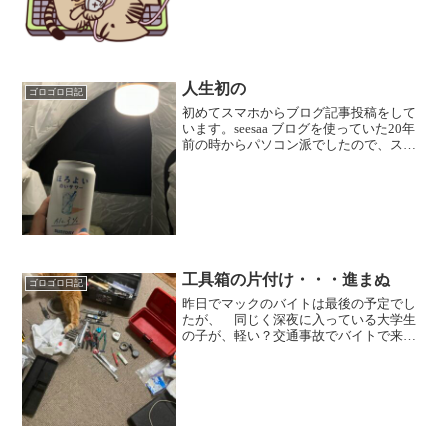
なので、木曜日はバイトは無かったけ
ど、会社帰り後バタンQ...
人生初の
ゴロゴロ日記
初めてスマホからブログ記事投稿をして
います。seesaa ブログを使っていた20年
前の時からパソコン派でしたので、スマ
ホは電話という認識でしたので、と書い
ているだけ、スマホの画面は文字で埋め
尽くされました。世の中に長文のブログ
が絶滅危惧種と...
工具箱の片付け・・・進まぬ
ゴロゴロ日記
昨日でマックのバイトは最後の予定でし
たが、 同じく深夜に入っている大学生
の子が、軽い？交通事故でバイトで来れ
ない状態になったので、急遽、水曜日も
入ることに。 普段は、二つ返事で「い
いですよ～」と了承するのですが、さす
がに最終日という気持ちで...