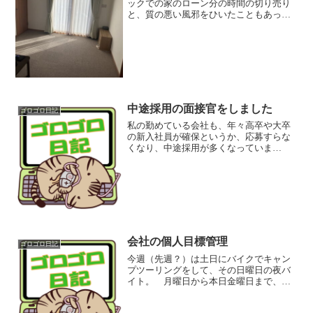
ックでの家のローン分の時間の切り売り
と、質の悪い風邪をひいたこともあっ
て、MAXに部屋が汚れてきたので、少々
早いですが大掃除。 8時間ほど片付け作
業をしていましたが、居間と寝室（猫部
屋）の2部屋しかできま...
中途採用の面接官をしました
ゴロゴロ日記
私の勤めている会社も、年々高卒や大卒
の新入社員が確保というか、応募すらな
くなり、中途採用が多くなっていま
す。 今まで、向き不向きもあってか、
私が面接官として呼ばれることは無かっ
たのですが、役職として工場長という肩
書が付いたのと、中途採用で即...
会社の個人目標管理
ゴロゴロ日記
今週（先週？）は土日にバイクでキャン
プツーリングをして、その日曜日の夜バ
イト。 月曜日から本日金曜日まで、本
業の会社に朝8時出勤。そして、日曜日か
ら続けて、月、火、水とバイト4連勤。