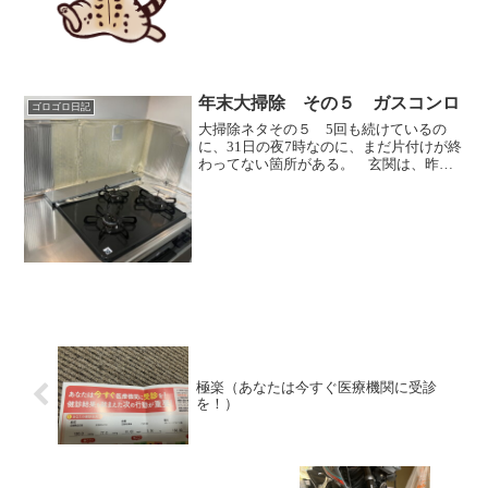
費カロリーが1500kcalあるのか？ とい
う状況です＾＾； 会社で仕事に行け
ば、余...
年末大掃除 その５ ガスコンロ
ゴロゴロ日記
大掃除ネタその５ 5回も続けているの
に、31日の夜7時なのに、まだ片付けが終
わってない箇所がある。 玄関は、昨
日、今日届いたアマゾンVineの空箱と、
月末の定期配送の食料品の段ボール。
相変わらず、キッチンは全体像を写すの
は恥ずかしい散らか...
極楽（あなたは今すぐ医療機関に受診
を！）