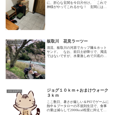
に、肝心な玄関を今日片付け。 これで
神様がやってこれるかな！ 玄関には災
害備蓄品としてペットボトルのケース
や、避難袋（スーツケース）、簡易ソー
ラー発電＆ラジオセットが置いてあるの
で、何か片付いた感が少ない。...
板取川 花見ラーツー
ゴロゴロ日記
清流、板取川の河原でカップ麺＆ホット
サンド。 なお、前日土砂降りで、濁流
ではないですが、水量激しめで川底の石
が見えるような状態ではなかったのは残
念。 山側なので丁度桜は満開で、桜吹
雪がときおり発生するのですが、スマホ
のカメラを用意しているう...
ジョグ１０ｋｍ＋おまけウォーク
ゴロゴロ日記
３ｋｍ
ここ数日、暑さが厳しい＆PS5でゲームに
熱中＆プータローの不規則生活で、食事
の量は減らして2000kcal程度に抑えてい
るのですが、 基礎代謝＋日常生活の消