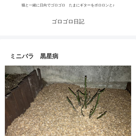
猫と一緒に日向でゴロゴロ たまにギターをポロロンと♪
ゴロゴロ日記
ミニバラ 黒星病