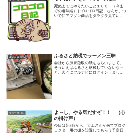
死ぬまでにやりたいこと１００ （今ま
での趣味編） | ゴロゴロ日記 なんか、つ
いでにアマゾン商品をダラダラ見ていた
らというか、今日も一日ダラダラと、ア
マプラでアニメを見て終わってしまった
ので、 明日は何か活動的なことをする
ぞ～という流れから...
ふるさと納税でラーメン三昧
ゴロゴロ日記
会社から源泉徴収の紙をもらいまして、
そういえばふるさと納税していないな～
と、久々にフルナビにログインしまし
た。 平屋のマイホームを購入してか
ら、ふるさと納税を一度5000円分試しに
したことがあるのですが、私の安月給で
すと、住宅ローン減税だけ...
よ～し、やる気だすぞ！！ （心
ゴロゴロ日記
の掛け声）
今日は朝8時から、大工さんが来てプロジ
ェクター用の棚を設置してもらう予定日