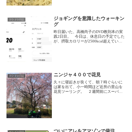
ジョギングを意識したウォーキン
ゴロゴロ日記
グ
昨日届いた、高橋尚子のDVD教則本の実
践2日目。 今日は、休息日の予定でした
が、摂取カロリーが2500kcal超えていた
ので、気持ち運動。 ジョギングの足の
動き（モモ上げ、足の引き付け、腰の動
き）を意識しつつ、腕もしっかり振って
の早歩きを2...
ニンジャ４００で花見
ゴロゴロ日記
久々に寝起きが良くて、朝７時ぐらいに
は家を出て、小一時間ほど近所の里山を
花見ツーリング。 ２週間前にスーパー
カブで写真を撮った、濃いピンクの桜？
花桃？梅？のところですが、満開を過ぎ
て、既に葉っぱが芽吹いていました。
奥殿陣屋の菜の花と、チュ...
ついにアレをアマゾンで発注
ゴロゴロ日記