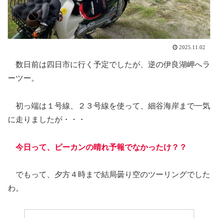
2025.11.02
数日前は四日市に行く予定でしたが、逆の伊良湖岬へラ
ーツー。
初っ端は１号線、２３号線を使って、細谷海岸まで一気
に走りましたが・・・
今日って、ピーカンの晴れ予報でなかったけ？？
でもって、夕方４時まで結局曇り空のツーリングでした
わ。