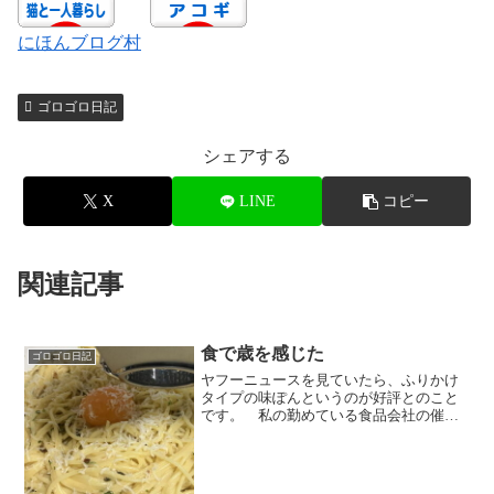
にほんブログ村
ゴロゴロ日記
シェアする
X
LINE
コピー
関連記事
食で歳を感じた
ゴロゴロ日記
ヤフーニュースを見ていたら、ふりかけ
タイプの味ぽんというのが好評とのこと
です。 私の勤めている食品会社の催し
ものでも、固形チーズみたいにブロック
に固めた調味料を、その場で削りながら
で振りかけると、見た目とか楽しさと
か、味の濃さとかを楽しめる...