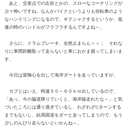
あと、交差点での左折とかの、スローなコーナリングが
少々怖いですね。なんかバイクというよりも自転車のよう
なハンドリングになるので、ギクシャクするというか、低
速の時のハンドルがフラフラするんですよね～。
さらに、ドラムブレーキ、全然止まらん＞＜； それな
りに車間距離取って走らないと車におかま掘ってしまいま
す。
今日は冒険心を出して海岸ダートを走っていますが、
カブとはいえ、時速５０～６０ｋｍ出しているので、
「あっ、今の脇道降りていくと、海岸線走れたな～」と気
づいたころには通り過ぎているし、わざわざUターンする
までもないし、結局国道をダーと走ってしまうので、もう
少しのんびり走らないといかんね～。