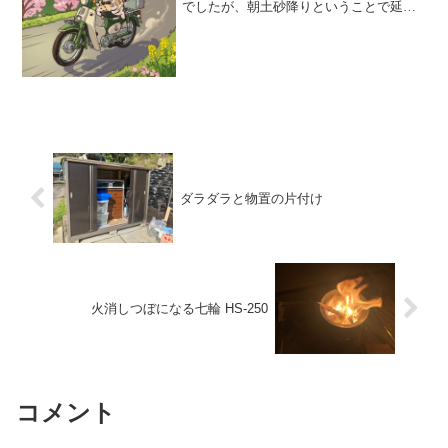
でしたが、朝土砂降りということで延期
に・・・。 なので、昼すぎまで布団に
入って、ドラクエウォークをしながら2度
寝し、11時ぐらいに目覚めて、またドラ
クエの経験値稼ぎを...
ダラダラと物置の片付け
火消しつぼになる七輪 HS-250
コメント