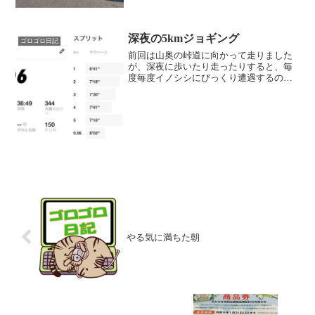
深夜の5kmジョギング
ゴロゴロ日記
前回は山奥の峠道に向かって走りました
が、深夜に歩いたり走ったりすると、毎
度毎度イノシシにびっくり遭遇するの
で、今回は市街地へ。 とりあえず5km
は完走できました。最後の1kmでペース
アップできたので、ま～順調？でしょ
う。 なお、走り終わった...
やる気に満ちた朝