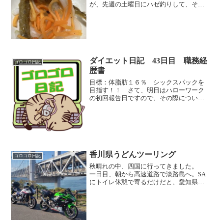
が、先週の土曜日にハゼ釣りして、その
夜に我が家でハゼ料理パーティ開催した
こともあり・・・ それ以降、猫のテト
が毎日のように粗相をして困っていたり
＾＾； 揚げ物とか焼肉系...
ダイエット日記 43日目 職務経
ゴロゴロ日記
歴書
目標：体脂肪１６％ シックスパックを
目指す！！ さて、明日はハローワーク
の初回報告日ですので、その際についで
に転職活動・相談の実績作りということ
で、職務経歴書とかのチェックでもして
もらおうかなと思います。 今日は、な
るべくゲームをせずに、真...
香川県うどんツーリング
ゴロゴロ日記
秋晴れの中、四国に行ってきました。
一日目、朝から高速道路で淡路島へ。SA
にトイレ休憩で寄るだけだと、愛知県か
らでも4時間程度（朝5時30分出、9時30
分着ぐらい） 高速道路での移動は早い
けど、淡路島で下道の海沿い道路を走る
とそれなりに混ん...