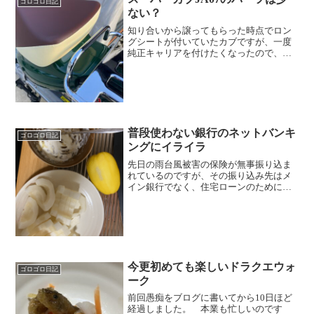
ゴロゴロ日記
ない？
知り合いから譲ってもらった時点でロン
グシートが付いていたカブですが、一度
純正キャリアを付けたくなったので、シ
ートの交換。 純正のシートもキャリア
も一緒に渡されていたのですが、ネット
の評判を見ると、 『JA07の純正シート
は薄いため、お尻が痛...
普段使わない銀行のネットバンキ
ゴロゴロ日記
ングにイライラ
先日の雨台風被害の保険が無事振り込ま
れているのですが、その振り込み先はメ
イン銀行でなく、住宅ローンのために開
設した信用金庫。 会社の給料を振り込
み時に、住宅ローンのための信用金庫に
10万円、残りをメイン銀行に振り込みし
てもらっていて、普段の...
今更初めても楽しいドラクエウォ
ゴロゴロ日記
ーク
前回愚痴をブログに書いてから10日ほど
経過しました。 本業も忙しいのです