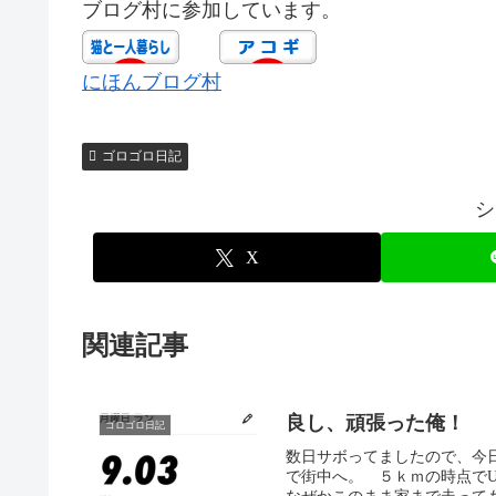
ブログ村に参加しています。
にほんブログ村
ゴロゴロ日記
シ
X
関連記事
良し、頑張った俺！
ゴロゴロ日記
数日サボってましたので、今
で街中へ。 ５ｋｍの時点で