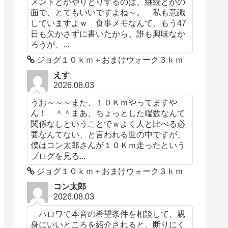
メントとかやりとりするのは、継続とかの
面で、とてもいいですよね～。 私も意識
していますよｗ 食事メモなんて、もう47
日も欠かさずに書いたから、誰も興味なか
ろうが、...
ジョグ１０ｋｍ＋おまけウォーク３ｋｍ
えす
2026.08.03
うお～～～また、１０Ｋｍやってますや
ん！ ＾＾まあ、ちょっとした端数なんて
関係なしということでｗよく人と比べる必
要なんてない、と言われる世の中ですが、
僕はコン太郎さんが１０Ｋｍ走ったという
ブログを見る...
ジョグ１０ｋｍ＋おまけウォーク３ｋｍ
コン太郎
2026.08.03
ハロワで本音の希望条件を相談して、親
身にいいところを紹介されると、断りにく