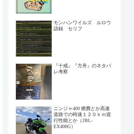
モンハンワイルズ ルロウ
語録 セリフ
『十戒』『方舟』のネタバ
レ考察
ニンジャ400 燃費とか高速
道路での時速１２０ｋｍ巡
行性能とか（2BL-
EX400G）