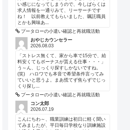
い感じになってしまうので、今しばらくは
求人情報を一通りみて、リーサーチです
ね！ 以前教えてもらいました、嘱託職員
とかも興味あ...
プータローの小遣い確認と再就職活動
おやじカウンセラー
2026.08.03
「ストレス無くて、家から車で15分で、給
料安くてもボーナスが貰える仕事・・・」
う～ん、じっくり探すしかないですね。
(笑) ハロワでも本音で希望条件言ってみ
ていいと思うよ。まあ慌てず焦らずでじっ
くり探し...
プータローの小遣い確認と再就職活動
コン太郎
2026.07.19
こんにちわ～、職業訓練は初日に軽く聞い
てみましたが、平日毎日学校なり訓練施設