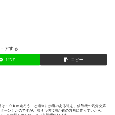
ェアする
LINE
コピー
日は１０ｋｍ走ろう！と適当に歩道のある道を、信号機の気分次第
Uターンしたのですが、帰りも信号機が青の方向に走っていたら、