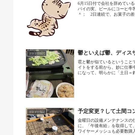
6月15日付で会社を辞めてい
パイの実、ビールにコーヒ牛
＾； 2日連続で、お菓子の差
鬱といえば鬱、ディス
ゴロゴロ日記
雹と鬱が似ているということで
イトをする前から、妙に仕事
になって、明らかに「土日＝釣
予定変更？して土間コン
ゴロゴロ日記
金曜日の設備メンテナンスの
に、「午後有給」を取得して
ワイヤーメッシュも必要数購入