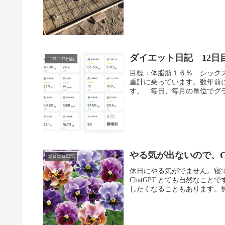
ダイエット日記 12日
ゴロゴロ日記
目標：体脂肪１６％ シック
重計に乗っています。数年前
す。 毎日、毎月の単位でグラ
やる気が出ないので、Ch
ゴロゴロ日記
休日にやる気がでません。寝
ChatGPT:とても自然な
したくなることもあります。無