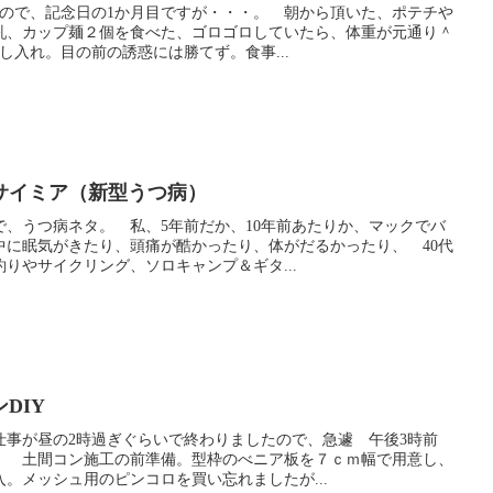
るので、記念日の1か月目ですが・・・。 朝から頂いた、ポテチや
乳、カップ麺２個を食べた、ゴロゴロしていたら、体重が元通り＾
し入れ。目の前の誘惑には勝てず。食事...
サイミア（新型うつ病）
、うつ病ネタ。 私、5年前だか、10年前あたりか、マックでバ
中に眠気がきたり、頭痛が酷かったり、体がだるかったり、 40代
りやサイクリング、ソロキャンプ＆ギタ...
DIY
仕事が昼の2時過ぎぐらいで終わりましたので、急遽 午後3時前
、 土間コン施工の前準備。型枠のべニア板を７ｃｍ幅で用意し、
。メッシュ用のピンコロを買い忘れましたが...