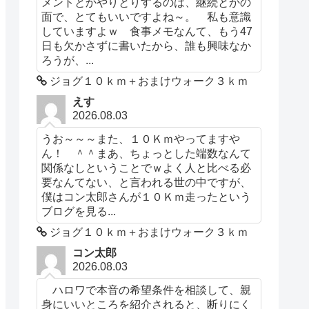
メントとかやりとりするのは、継続とかの
面で、とてもいいですよね～。 私も意識
していますよｗ 食事メモなんて、もう47
日も欠かさずに書いたから、誰も興味なか
ろうが、...
ジョグ１０ｋｍ＋おまけウォーク３ｋｍ
えす
2026.08.03
うお～～～また、１０Ｋｍやってますや
ん！ ＾＾まあ、ちょっとした端数なんて
関係なしということでｗよく人と比べる必
要なんてない、と言われる世の中ですが、
僕はコン太郎さんが１０Ｋｍ走ったという
ブログを見る...
ジョグ１０ｋｍ＋おまけウォーク３ｋｍ
コン太郎
2026.08.03
ハロワで本音の希望条件を相談して、親
身にいいところを紹介されると、断りにく