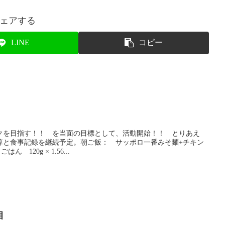
ェアする
LINE
コピー
クを目指す！！ を当面の目標として、活動開始！！ とりあえ
算と食事記録を継続予定。朝ご飯： サッポロ一番みそ麺+チキン
はん 120g × 1.56...
目