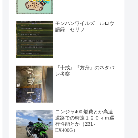
モンハンワイルズ ルロウ
語録 セリフ
『十戒』『方舟』のネタバ
レ考察
ニンジャ400 燃費とか高速
道路での時速１２０ｋｍ巡
行性能とか（2BL-
EX400G）