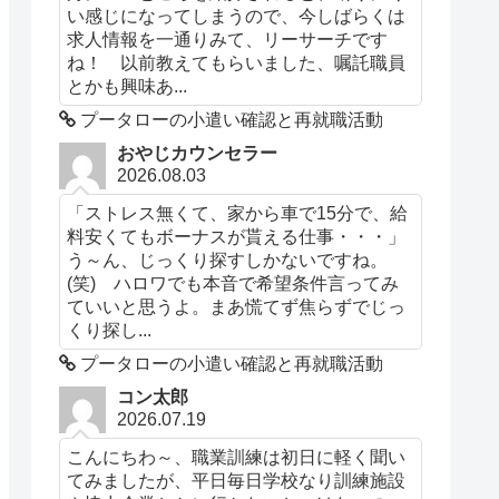
い感じになってしまうので、今しばらくは
求人情報を一通りみて、リーサーチです
ね！ 以前教えてもらいました、嘱託職員
とかも興味あ...
プータローの小遣い確認と再就職活動
おやじカウンセラー
2026.08.03
「ストレス無くて、家から車で15分で、給
料安くてもボーナスが貰える仕事・・・」
う～ん、じっくり探すしかないですね。
(笑) ハロワでも本音で希望条件言ってみ
ていいと思うよ。まあ慌てず焦らずでじっ
くり探し...
プータローの小遣い確認と再就職活動
コン太郎
2026.07.19
こんにちわ～、職業訓練は初日に軽く聞い
てみましたが、平日毎日学校なり訓練施設