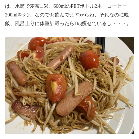
は、水筒で麦茶1.5ℓ、600mlのPETボトル2本、コーヒー
200mlを3つ、なので3ℓ飲んでますからね、それなのに晩
飯、風呂上りに体重計載ったら1kg痩せているし・・・。