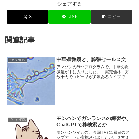
シェアする
X
LINE
コピー
関連記事
中華顕微鏡と、誇張セールス文
ゴロゴロ日記
アマゾンのVineプログラムで、中華の顕
微鏡が手に入りました。 実売価格１万
数千円でコピー品が多数あるタイプで
す。 顕微鏡としての、物を拡大して、
目視するという性能に関しては、問題あ
りませんでした。 最大倍率時でも、被
写体が明るく映りました...
モンハンでガンランスの練習や、
ゴロゴロ日記
ChatGPTで株検索とか
モンハンワイルズ。今回4月に1回目のア
ップデートが実施されましたが、タマミ