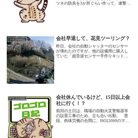
ツネの防具を3か所ぐらい作って、連撃５
の弓装備を試してみましたが・・・ 連
撃スキルって、単純なダメージ数字の上
乗せが、Lv1もLv5も微妙＾＾； 体術
+スタ急＋弱特の...
会社早退して、花見ツーリング？
ゴロゴロ日記
昨日、会社の自動シャッターのセンサー
が壊れたのですが、他の設備用に購入し
ていた「超音波センサー手作りキット」
を、夜な夜な半田ごてを握って組み立
て。 朝から自動シャッターの制御盤に
リレー配線をつなげて魔改造・・・、三
和シャッターのですが製造後...
会社休んでいるけど、15日以上会
ゴロゴロ日記
社に行く！？
前回の土日は、職場の自動火災警報器等
の設置工事のため、立ち合い出勤。 普
段、肉体労働の合間に、ISO22000のマニ
ュアル作りをしていたから、ちっとも書
類作業が捗らなかったのですが（疲れて
いるのでコソッとネットを見てしまうし