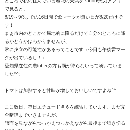
ところで私の住んでいる地域の天気をYahoo!天気アプリ
で見ると、
8/19～9/3までの16日間で傘マークが無い日が8/20だけで
す！
まぁ市内のどこかで局地的に降るだけで自分のところに降
るかどうかはわかりませんが、
常に夕立の可能性があるってことです（今日も午後雷マー
クが出ているし！）
愛知県在住の農tuberの方も雨が降らないって嘆いていま
した^^;
トマトは加熱すると甘味が増しておいしいですよね^^
ここ数日、毎日エチュード＃６を練習しています。まだ完
全暗譜までいきませんが、
譜面を見ながらつっかえつっかえながら最後まで弾き切る