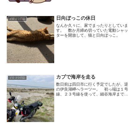
＾＾）、 誰にも...
日向ぼっこの休日
ゴロゴロ日記
なんか久々に、家でまったりとしていま
す。 数か月締め切っていた電動シャッ
ターを開放して、猫と日向ぼっこ。
カブで海岸を走る
ゴロゴロ日記
数日前は四日市に行く予定でしたが、逆
の伊良湖岬へラーツー。 初っ端は１号
線、２３号線を使って、細谷海岸まで一
気に走りましたが・・・ 今日って、ピ
ーカンの晴れ予報でなかったけ？？ で
もって、夕方４時まで結局曇り空のツー
リングでしたわ。ワダチで...