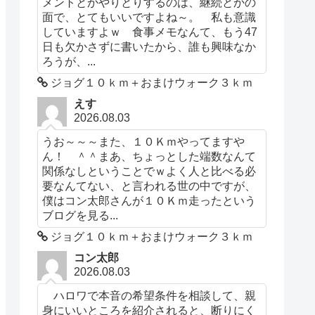
メントとかやりとりするのは、継続とかの
面で、とてもいいですよね～。 私も意識
していますよｗ 食事メモなんて、もう47
日も欠かさずに書いたから、誰も興味なか
ろうが、...
ジョグ１０ｋｍ＋おまけウォーク３ｋｍ
えす
2026.08.03
うお～～～また、１０Ｋｍやってますや
ん！ ＾＾まあ、ちょっとした端数なんて
関係なしということでｗよく人と比べる必
要なんてない、と言われる世の中ですが、
僕はコン太郎さんが１０Ｋｍ走ったという
ブログを見る...
ジョグ１０ｋｍ＋おまけウォーク３ｋｍ
コン太郎
2026.08.03
ハロワで本音の希望条件を相談して、親
身にいいところを紹介されると、断りにく