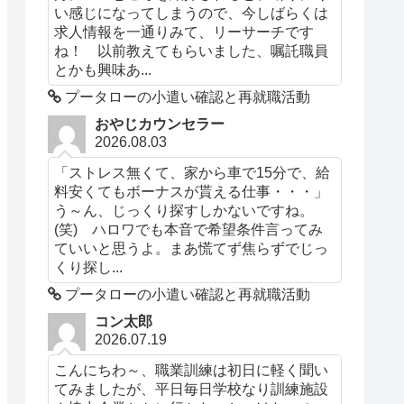
い感じになってしまうので、今しばらくは
求人情報を一通りみて、リーサーチです
ね！ 以前教えてもらいました、嘱託職員
とかも興味あ...
プータローの小遣い確認と再就職活動
おやじカウンセラー
2026.08.03
「ストレス無くて、家から車で15分で、給
料安くてもボーナスが貰える仕事・・・」
う～ん、じっくり探すしかないですね。
(笑) ハロワでも本音で希望条件言ってみ
ていいと思うよ。まあ慌てず焦らずでじっ
くり探し...
プータローの小遣い確認と再就職活動
コン太郎
2026.07.19
こんにちわ～、職業訓練は初日に軽く聞い
てみましたが、平日毎日学校なり訓練施設