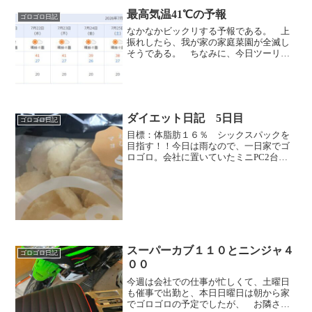
最高気温41℃の予報
ゴロゴロ日記
なかなかビックリする予報である。 上
振れしたら、我が家の家庭菜園が全滅し
そうである。 ちなみに、今日ツーリン
グから戻ってきたら、ミニスイカの苗は
枯れて、もう跡形もなく消え去るところ
です。こぶし大ぐらいに大きくなってい
たミニ子スイカだけ水分あ...
ダイエット日記 5日目
ゴロゴロ日記
目標：体脂肪１６％ シックスパックを
目指す！！今日は雨なので、一日家でゴ
ロゴロ。会社に置いていたミニPC2台を
クリーンインストールして、知り合いに
譲る準備をしていましたが・・・昨日、
プチツーリングで買っていた海老センベ
イを2袋目を開けてしま...
スーパーカブ１１０とニンジャ４
ゴロゴロ日記
００
今週は会社での仕事が忙しくて、土曜日
も催事で出勤と、本日日曜日は朝から家
でゴロゴロの予定でしたが、 お隣さん