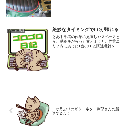
のおじさんから、タケノコ食べるか
～？ と、電話があって外に出ましたの
で、たまにはニンジャのバッテリーを充
電しないとな～と、寝間着スウ...
絶妙なタイミングでPCが壊れる
ゴロゴロ日記
とある部署の作業の見直しやスペースと
か、動線をがらっと変えようと、作業エ
リア内にあった1台のPCと関連機器を休
憩室に移動しました。 そしたら、その
PCを使うことがある他の部署から、その
場所だと「使いにくい」＆「色々」で元
に戻してほしいとの要...
一か月ぶりのギターネタ 岸部さんの新
譜でるよ！