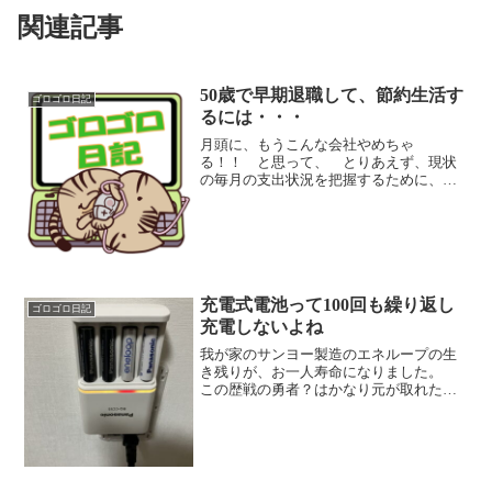
関連記事
50歳で早期退職して、節約生活す
ゴロゴロ日記
るには・・・
月頭に、もうこんな会社やめちゃ
る！！ と思って、 とりあえず、現状
の毎月の支出状況を把握するために、お
小遣い帳をコツコツつけていますが、
目標の食費（内食） 毎月３万５千円
に関しては、２０日の時点で約２万６千
円ですので、よほどクリア可能で...
充電式電池って100回も繰り返し
ゴロゴロ日記
充電しないよね
我が家のサンヨー製造のエネループの生
き残りが、お一人寿命になりました。
この歴戦の勇者？はかなり元が取れたと
思いますが、ニッケル水素の充電池っ
て、まあまあ充電不良になることが多い
と思うんですよね。 体感的に、バイク
テントの人感センサーライト...