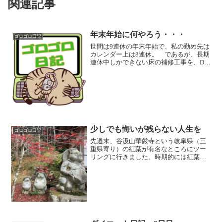
関連記事
年末年始に何やろう・・・
ゴロゴロ日記
世間は9連休の年末年始で、私の勤め先は
カレンダー上は8連休。 であるが、長期
連休中しかできない床の補修工事を、DIY
作業でやる予定で、30日（月）は丸っと
一日出勤予定。 ２液硬化型のコテ塗り
タイプでして、塗料屋さんには、塗り床
の専門業者がや...
少しでも悔いが残らない人生を
ゴロゴロ日記
先週末、谷汲山華厳寺という岐阜県（三
重県寄り）の紅葉が有名なところにツー
リングに行きました。時期的には紅葉は
終盤で紅葉の絨毯になっていまして、真
の目的はラーメン2店舗を食べ歩き（食べ
バイク！？）。 そのツーリング終わっ
てから、近所の薬局で購...