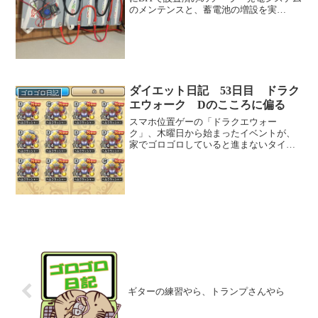
のメンテンスと、蓄電池の増設を実
施。 ここ数回、インバーターの低電圧
警報が鳴らずに、バッテリーのBMS（安
全装置）が作動して、おそらくバッテリ
ー側で電力遮断＝停電と...
ダイエット日記 53日目 ドラク
ゴロゴロ日記
エウォーク Dのこころに偏る
スマホ位置ゲーの「ドラクエウォー
ク」、木曜日から始まったイベントが、
家でゴロゴロしていると進まないタイプ
でしたので、今日の夜21時から23時半過
ぎまで、2時間以上も歩きながらスマ
ホ。 まったく、49歳にもなって、何を
やっているんだかｗ で、...
ギターの練習やら、トランプさんやら