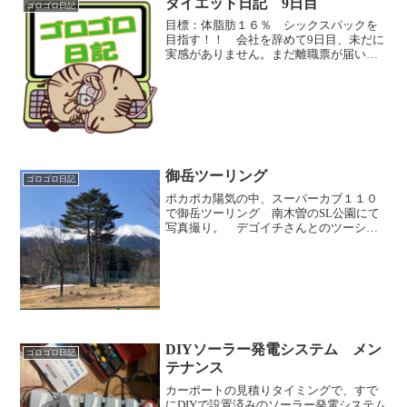
ダイエット日記 9日目
ゴロゴロ日記
目標：体脂肪１６％ シックスパックを
目指す！！ 会社を辞めて9日目、未だに
実感がありません。まだ離職票が届いて
ないので、ハローワークの手続きも、イ
デコの変更やら国民年金の手続きもでき
てない。 とまあ、普通の長期連休のよ
うな日々を過ごしていま...
御岳ツーリング
ゴロゴロ日記
ポカポカ陽気の中、スーパーカブ１１０
で御岳ツーリング 南木曽のSL公園にて
写真撮り。 デゴイチさんとのツーショ
ット デゴイチさん、横から見ると、ま
じでデカい。 １９号線を通るたびに気
になっていた吊り橋。思ったよりは揺れ
なくてドッシリとした橋...
DIYソーラー発電システム メン
ゴロゴロ日記
テナンス
カーポートの見積りタイミングで、すで
にDIYで設置済みのソーラー発電システム