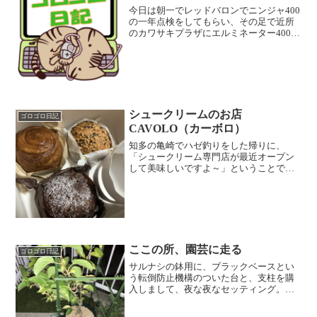
今日は朝一でレッドバロンでニンジャ400
の一年点検をしてもらい、その足で近所
のカワサキプラザにエルミネーター400の
試乗というか、現物確認と跨り。 結果
としては、エルミネーター400の欲しい気
分は40％から5％に一気にダウン。なん
か、無意味...
シュークリームのお店
ゴロゴロ日記
CAVOLO（カーボロ）
知多の亀崎でハゼ釣りをした帰りに、
「シュークリーム専門店が最近オープン
して美味しいですよ～」ということで、
寄ってきました。 今どきのおしゃれ店
は、品数が少ないのね～というのが正直
な感想。ま～販売スペースがトレーラー
ハウスの後部で横幅分しかな...
ここの所、園芸に走る
ゴロゴロ日記
サルナシの鉢用に、ブラックベースとい
う転倒防止機構のついた台と、支柱を購
入しまして、夜な夜なセッティング。
今年の秋だか晩夏に、里山キウイフルー
ツが食べれるといいな～。黒星病にやら