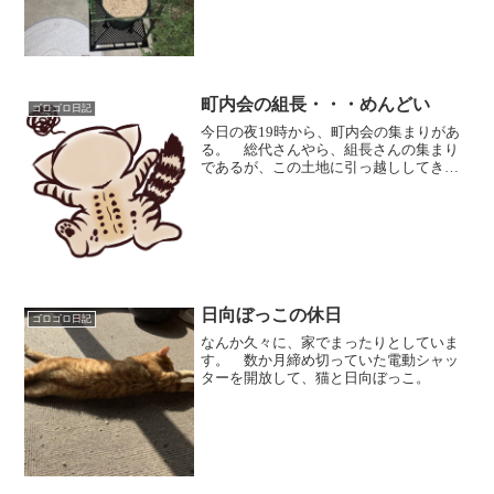
れたミニバラも復活中 少々ナメクジだ
か、芋虫だかにかじられて...
町内会の組長・・・めんどい
ゴロゴロ日記
今日の夜19時から、町内会の集まりがあ
る。 総代さんやら、組長さんの集まり
であるが、この土地に引っ越ししてきて
初の組長当番なので、やはりストレスで
はある。 前回の組長さんが言うに
は ・回覧版を総代さんの家に取ってく
る、返す。 ・月に一回 打...
日向ぼっこの休日
ゴロゴロ日記
なんか久々に、家でまったりとしていま
す。 数か月締め切っていた電動シャッ
ターを開放して、猫と日向ぼっこ。