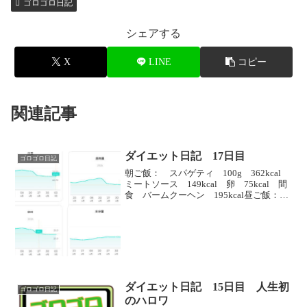
ゴロゴロ日記
シェアする
X
LINE
コピー
関連記事
ダイエット日記 17日目
ゴロゴロ日記
朝ご飯： スパゲティ 100g 362kcal
ミートソース 149kcal 卵 75kcal 間
食 バームクーヘン 195kcal昼ご飯：
カット野菜 サラダチキン カラムーチ
ョ入り 100cal 間食 シャトレーゼの
お菓子 181kca...
ダイエット日記 15日目 人生初
ゴロゴロ日記
のハロワ