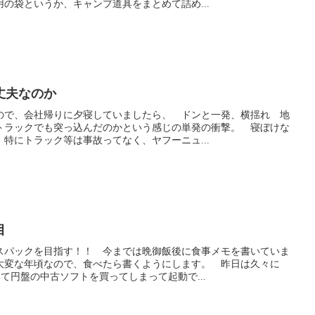
の袋というか、キャンプ道具をまとめて詰め...
丈夫なのか
ので、会社帰りに夕寝していましたら、 ドンと一発、横揺れ 地
トラックでも突っ込んだのかという感じの単発の衝撃。 寝ぼけな
特にトラック等は事故ってなく、ヤフーニュ...
目
スパックを目指す！！ 今までは晩御飯後に食事メモを書いていま
大変な年頃なので、食べたら書くようにします。 昨日は久々に
って円盤の中古ソフトを買ってしまって起動で...