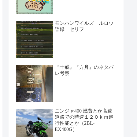
モンハンワイルズ ルロウ
語録 セリフ
『十戒』『方舟』のネタバ
レ考察
ニンジャ400 燃費とか高速
道路での時速１２０ｋｍ巡
行性能とか（2BL-
EX400G）