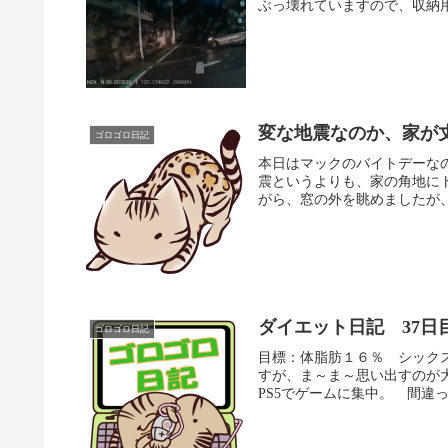
ぶっ壊れていますので、収納用
変な地震なのか、家が
ゴロゴロ日記
本日はマックのバイトデーな
震というよりも、家の角地に
がら、窓の外を眺めましたが、
ダイエット日記 37日
ゴロゴロ日記
目標：体脂肪１６％ シック
すが、ま～ま～思い出すのが
PS5でゲームに集中。 間違