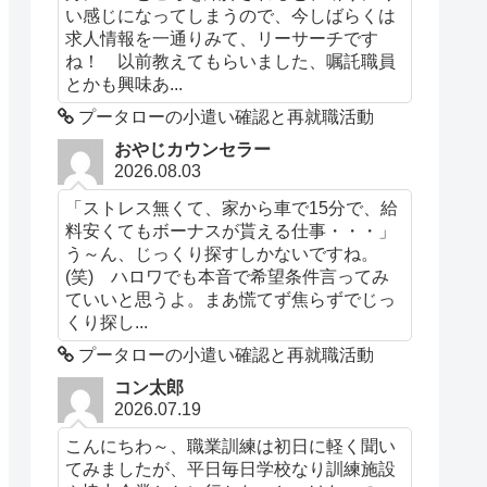
い感じになってしまうので、今しばらくは
求人情報を一通りみて、リーサーチです
ね！ 以前教えてもらいました、嘱託職員
とかも興味あ...
プータローの小遣い確認と再就職活動
おやじカウンセラー
2026.08.03
「ストレス無くて、家から車で15分で、給
料安くてもボーナスが貰える仕事・・・」
う～ん、じっくり探すしかないですね。
(笑) ハロワでも本音で希望条件言ってみ
ていいと思うよ。まあ慌てず焦らずでじっ
くり探し...
プータローの小遣い確認と再就職活動
コン太郎
2026.07.19
こんにちわ～、職業訓練は初日に軽く聞い
てみましたが、平日毎日学校なり訓練施設