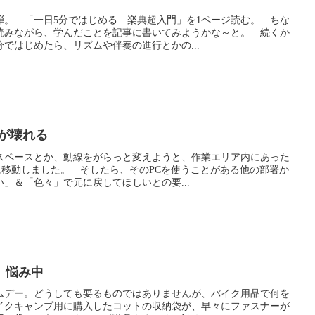
弾。 「一日5分ではじめる 楽典超入門」を1ページ読む。 ちな
読みながら、学んだことを記事に書いてみようかな～と。 続くか
ではじめたら、リズムや伴奏の進行とかの...
が壊れる
スペースとか、動線をがらっと変えようと、作業エリア内にあった
に移動しました。 そしたら、そのPCを使うことがある他の部署か
」＆「色々」で元に戻してほしいとの要...
 悩み中
ムデー。どうしても要るものではありませんが、バイク用品で何を
イクキャンプ用に購入したコットの収納袋が、早々にファスナーが