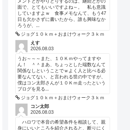
メントとかやりとりするのは、継続とかの
面で、とてもいいですよね～。 私も意識
していますよｗ 食事メモなんて、もう47
日も欠かさずに書いたから、誰も興味なか
ろうが、...
ジョグ１０ｋｍ＋おまけウォーク３ｋｍ
えす
2026.08.03
うお～～～また、１０Ｋｍやってますや
ん！ ＾＾まあ、ちょっとした端数なんて
関係なしということでｗよく人と比べる必
要なんてない、と言われる世の中ですが、
僕はコン太郎さんが１０Ｋｍ走ったという
ブログを見る...
ジョグ１０ｋｍ＋おまけウォーク３ｋｍ
コン太郎
2026.08.03
ハロワで本音の希望条件を相談して、親
身にいいところを紹介されると、断りにく