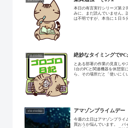
本日の有言実行シリーズ第２
みに、まだ読んでいません。
は不明ですが、本当に１日５分
絶妙なタイミングでPC
ゴロゴロ日記
とある部署の作業の見直しや
1台のPCと関連機器を休憩室
ら、その場所だと「使いにくい
アマゾンプライムデー
ゴロゴロ日記
今週の土日はアマゾンプライ
買おうか悩んでいます。 バ