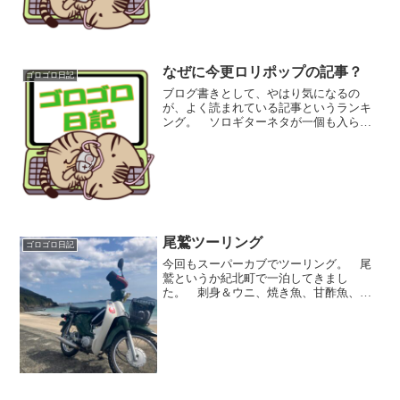
しい！！ と盛り上がり...
なぜに今更ロリポップの記事？
ゴロゴロ日記
ブログ書きとして、やはり気になるの
が、よく読まれている記事というランキ
ング。 ソロギターネタが一個も入らな
いという定番の愚痴は置いておいて、
何故か、ここ1週間、レンタルサーバーの
Conohaなのかロリポップなのか、やたら
と古い内容の記事が...
尾鷲ツーリング
ゴロゴロ日記
今回もスーパーカブでツーリング。 尾
鷲というか紀北町で一泊してきまし
た。 刺身＆ウニ、焼き魚、甘酢魚、天
ぷら、ミニ鍋、牛筋煮物・・・、晩ご飯
超豪勢！！ ちなみに私はウニ苦手なの
で、４分の３はツーリング仲間の口へ＾
＾； ウニ苦手なのは、磯の香...