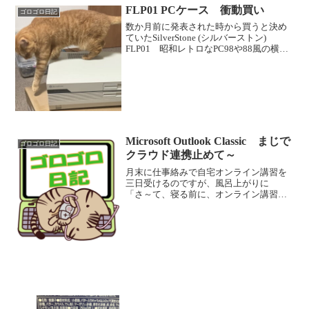
FLP01 PCケース 衝動買い
ゴロゴロ日記
数か月前に発表された時から買うと決め
ていたSilverStone (シルバーストン)
FLP01 昭和レトロなPC98や88風の横置
き自作PC用のケースです。 同じメーカ
ーのGD09Bというケースが数年前から欲
しいな～と、アマゾンの欲しいも...
Microsoft Outlook Classic まじで
ゴロゴロ日記
クラウド連携止めて～
月末に仕事絡みで自宅オンライン講習を
三日受けるのですが、風呂上がりに
「さ～て、寝る前に、オンライン講習の
テスト接続をするか～」 と、モニター
にマイク付きカメラを載せて、いざ自宅
の書斎部屋のPCを起動したのですが、
そのオンライン講習の運営...