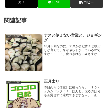
X
LINE
コピー
関連記事
ナスと使えない営業と、ジョギン
ゴロゴロ日記
グ
10月下旬なのに、ナスがまだ青々と枝ぶ
りが良くて、身がぶら下がっているので
すが・・・・、食べきれない＆さすがに
飽きた＾＾；ので、3杯分の具沢山みそ汁
と、冷凍袋にイチョウ切りで一袋分キー
プして、残りは畑の土に返しました。
というか、2週間前ぐ...
正月太り
ゴロゴロ日記
昨日久々に体重計に載ったら、 ７０ｋ
ｇカムバック！！ ほんと、太るのは何
も苦労せずに達成できますな～。 正月
実家帰った時に、親と兄夫婦、甥っ子と
回転すし（はま寿司）に行きまして、
甥っ子があのガチャで2回目のあたりが欲