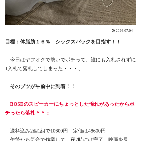
2026.07.04
目標：体脂肪１６％ シックスパックを目指す！！
今日はヤフオクで勢いでポチって、誰にも入札されずに
1入札で落札してしまった・・・、
そのブツが午前中に到着！！
BOSEのスピーカーにちょっとした憧れがあったから
ポ
チっ
たら
落札
＾＾；
送料込み2個1組で10600円 定価は48600円
午後から気合で作業して、夜7時には完了。映画を見