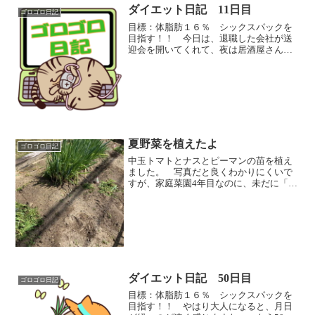
ダイエット日記 11日目
ゴロゴロ日記
目標：体脂肪１６％ シックスパックを
目指す！！ 今日は、退職した会社が送
迎会を開いてくれて、夜は居酒屋さんで
食事。ストレスから逃げるように会社を
辞めたのに、送迎会を開いてくれて、う
れしいやらありがたいやら。 送迎会に
呼ばれたときに、ギターを...
夏野菜を植えたよ
ゴロゴロ日記
中玉トマトとナスとピーマンの苗を植え
ました。 写真だと良くわかりにくいで
すが、家庭菜園4年目なのに、未だに「ス
ギナ」と「ドクダミ」が侵食しようとい
うか、すでに浸食されているので、ムシ
って野菜の苗の周りに固めて、土が乾か
ないようにしてみました...
ダイエット日記 50日目
ゴロゴロ日記
目標：体脂肪１６％ シックスパックを
目指す！！ やはり大人になると、月日