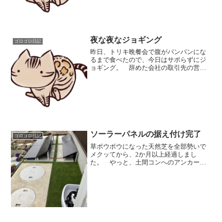
にこのブログを更新...
夜な夜なジョギング
ゴロゴロ日記
昨日、トリキ晩餐会で腹がパンパンにな
るまで食べたので、今日はサボらずにジ
ョギング。 辞めた会社の取引先の営業
さんから、夜9時頃に電話があって、「何
で辞めたの？」からの「浜田省吾の曲を
ギターで弾いてみたい」という流れにな
って、「悲しみは雪のよ...
ソーラーパネルの据え付け完了
ゴロゴロ日記
草ボウボウになった天然芝を全部勢いで
メクッてから、2か月以上経過しまし
た。 やっと、土間コンへのアンカー止
めも完了。なお、設置方向の向きを、当
初の縦向きから、横向きに変更したた
め、予定とかなり違うイメージという
か・・・ 出窓の影がパネルに落...