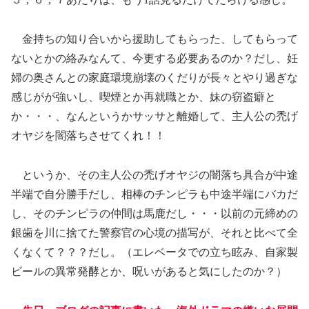
金持ちの知り合いから援助してもらった、してもらって
ないとかの絡みなんて、今更する必要あるのか？だし、妊
婦の奥さんとの家庭環境崩壊のくだりが長々とやり過ぎな
感じがが強いし、喫煙とか再就職とか、妹の窃盗癖と
か・・・、なんというかサッサと離婚して、主人公の禿げ
オヤジを闇落ちさせてくれ！！
というか、その主人公の禿げオヤジの闇落ち具合が中途
半端で自分勝手だし、相棒のチンピラも中途半端にバカだ
し、そのチンピラの仲間は馬鹿だし・・・以前の元締めの
銀歯を川に捨てた警察官の心境の描写が、それと比べて全
くなくて？？？だし。（エレベータでの立ち眩み、自家製
ビールの異常発酵とか、呪いがあると気にしたのか？）