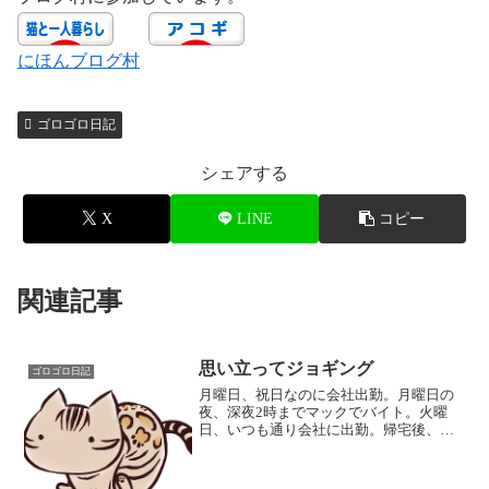
にほんブログ村
ゴロゴロ日記
シェアする
X
LINE
コピー
関連記事
思い立ってジョギング
ゴロゴロ日記
月曜日、祝日なのに会社出勤。月曜日の
夜、深夜2時までマックでバイト。火曜
日、いつも通り会社に出勤。帰宅後、夜8
時に布団の中へ。 そして、深夜2時過ぎ
に目が覚める。 なんとなく、ソロギタ
ーの練習をして、録音をして、2週間ぶり