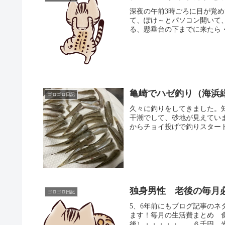
深夜の午前3時ごろに目が覚
て、ぽけ～とパソコン開いて
る、懸垂台の下までに来たら・
亀崎でハゼ釣り（海浜
ゴロゴロ日記
久々に釣りをしてきました。
干潮でして、砂地が見えてい
からチョイ投げで釣りスタート
独身男性 老後の毎月
ゴロゴロ日記
5、6年前にもブログ記事の
ます！毎月の生活費まとめ 
後）・・・・・ ６千円 光