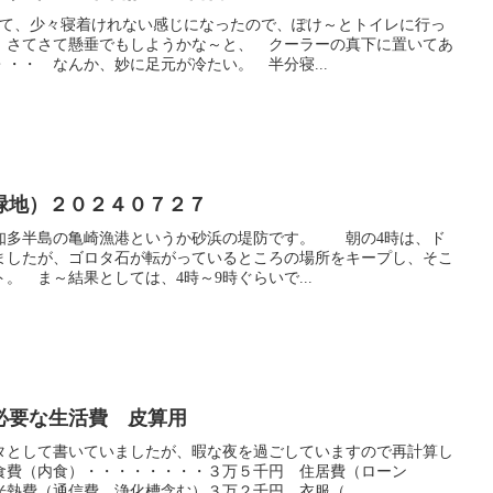
めて、少々寝着けれない感じになったので、ぽけ～とトイレに行っ
、さてさて懸垂でもしようかな～と、 クーラーの真下に置いてあ
・・ なんか、妙に足元が冷たい。 半分寝...
緑地）２０２４０７２７
知多半島の亀崎漁港というか砂浜の堤防です。 朝の4時は、ド
ましたが、ゴロタ石が転がっているところの場所をキープし、そこ
。 ま～結果としては、4時～9時ぐらいで...
必要な生活費 皮算用
ネタとして書いていましたが、暇な夜を過ごしていますので再計算し
食費（内食）・・・・・・・・３万５千円 住居費（ローン
熱費（通信費、浄化槽含む）３万２千円 衣服（...