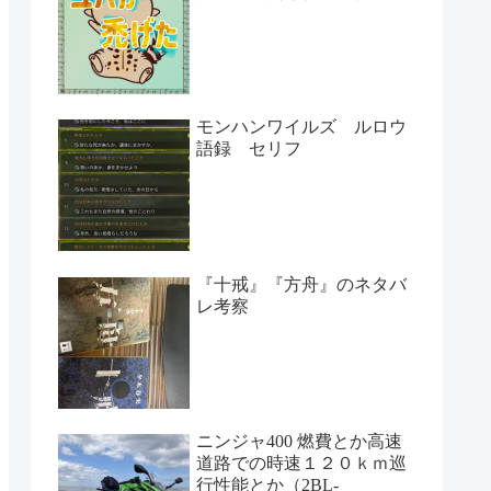
モンハンワイルズ ルロウ
語録 セリフ
『十戒』『方舟』のネタバ
レ考察
ニンジャ400 燃費とか高速
道路での時速１２０ｋｍ巡
行性能とか（2BL-