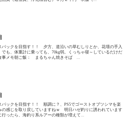
目
スパックを目指す！！ 夕方、道沿いの草むしりとか、花壇の手入
でも、体重計に乗っても、70kg弱。くっちゃ寝～しているだけだ
事メモ朝ご飯： まるちゃん焼きそば ...
目
スパックを目指す！！ 順調に？、PS5でゴーストオブツシマを楽
みの感じを取り戻していますねｗ 明日ハゼ釣りに誘われています
行ったら、海釣り系ルアーの種類が増えて...