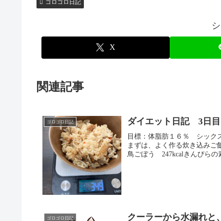
ゴロゴロ日記
シ
X
関連記事
ダイエット日記 3日目
ゴロゴロ日記
目標：体脂肪１６％ シック
まずは、よく作る炊き込みご飯
鳥ごぼう 247kcalきんぴらの素
クーラーから水漏れと、
ゴロゴロ日記