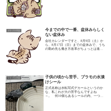
税の減税結果の通知書か、住民税の通知
書かな～と思って、数日放置していたの
ですが、返送が必要と書いてあったので
開けてみたら・・・・ う...
今までの中で一番、盆休みらしく
ゴロゴロ日記
ない盆休み
会社カレンダーですと、8月9日（土）か
ら、8月17日（日）までの盆休みで、うち
の勤め先も働き方改革がちょっとは進ん
できたかな～というカレンダーでした
が・・・ 私は9日（土）、今日の11日
（月）、明日の12日（火）、17日（日）
は確定で出勤。...
子供の頃から苦手、プラモの水漬
ゴロゴロ日記
けシール
正式名称は水転写式デカールというのか
な、私これが大の苦手なんですよね
～。 何10個もあるシールの内、一つで
も失敗すると、なんか途端にやる気がダ
ウンするというか、集中力が途切れるの
が嫌なんですよね＞＜； ということ