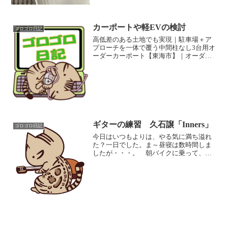
で、私の退職送別会のプレゼン...
カーポートや軽EVの検討
ゴロゴロ日記
高低差のある土地でも実現｜駐車場＋ア
プローチを一体で覆う中間柱なし3台用オ
ーダーカーポート【東海市】｜オーダー
ガレージ・カーポートは中部住器｜名古
屋・愛知・埼玉 冬になり、毎朝の出勤
時に車のフロントガラスが霜で凍ってい
ます。 なので、毎朝、...
ギターの練習 久石譲「Inners」
ゴロゴロ日記
今日はいつもよりは、やる気に満ち溢れ
た？一日でした。ま～昼寝は数時間しま
したが・・・。 朝バイクに乗って、土
曜日の実家の片付けで出たゴミを袋詰め
して、ご飯の買い物に行って、居間とト
イレと風呂を掃除して、ギターの練習で
今日一日が終わりました。...