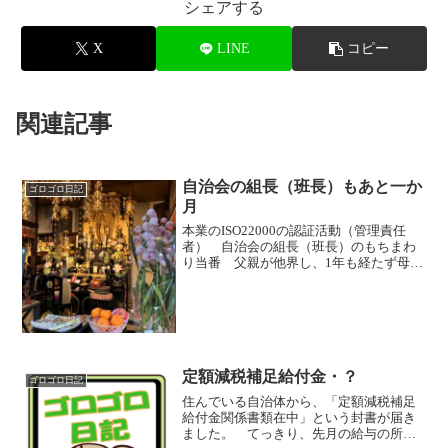
シェアする
X
LINE
コピー
関連記事
自治会の組長（班長）もあと一か
ゴロゴロ日記
月
本業のISO22000の認証活動（管理責任
者） 自治会の組長（班長）のもちまわ
り当番 父親が他界し、1年も経たず母親
が他界 1年間、こんなストレスを受け続
ければ・・・ 大人買いした、「おやつ
はカール」を、２日間で5袋食べてしまう
よね！！ と...
定額減税補足給付金・？
ゴロゴロ日記
住んでいる自治体から、「定額減税補足
給付金関係書類在中」という封書が届き
ました。 てっきり、先月の給与の所得