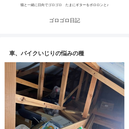
猫と一緒に日向でゴロゴロ たまにギターをポロロンと♪
ゴロゴロ日記
車、バイクいじりの悩みの種